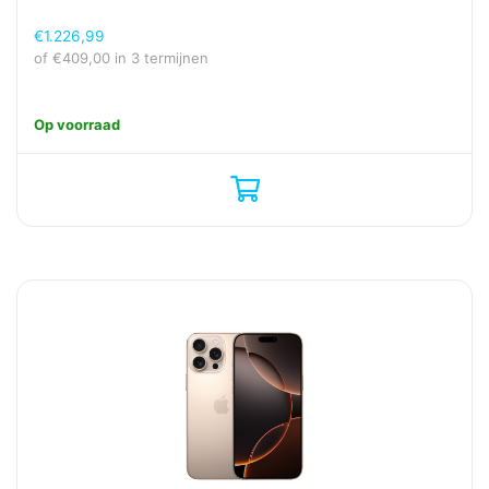
€
1.226,99
of
€
409,00
in 3 termijnen
Op voorraad