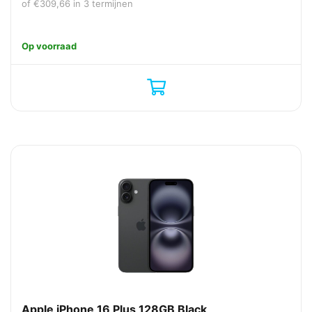
of
€
309,66
in 3 termijnen
Op voorraad
Apple iPhone 16 Plus 128GB Black