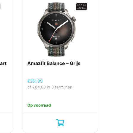
art
Amazfit Balance – Grijs
€
251,99
of
€
84,00
in 3 termijnen
Op voorraad