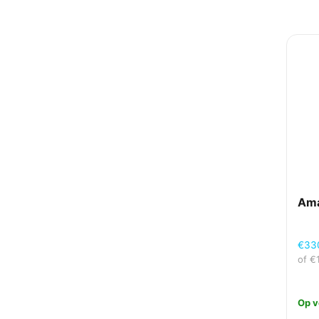
Ama
€
33
of
€
Op v