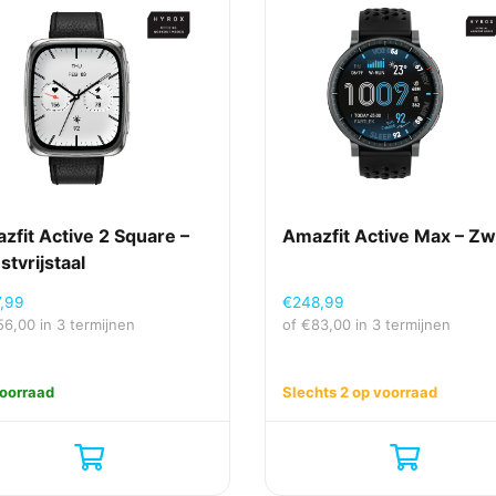
zfit Active 2 Square –
Amazfit Active Max – Zw
stvrijstaal
7,99
€
248,99
56,00
in 3 termijnen
of
€
83,00
in 3 termijnen
oorraad
Slechts 2 op voorraad