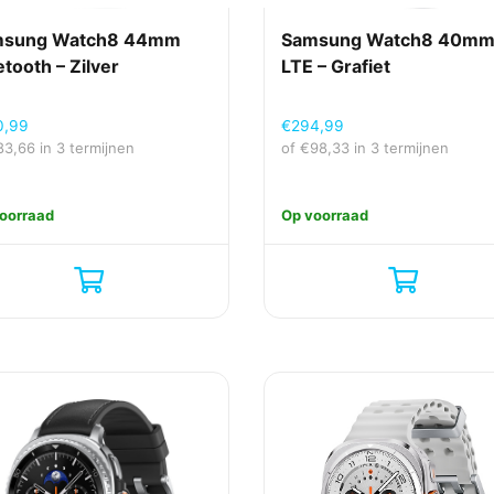
msung Watch8 44mm
Samsung Watch8 40m
etooth – Zilver
LTE – Grafiet
0,99
€
294,99
83,66
in 3 termijnen
of
€
98,33
in 3 termijnen
oorraad
Op voorraad