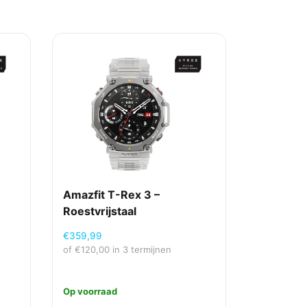
s
Amazfit T-Rex 3 –
Roestvrijstaal
€
359,99
of
€
120,00
in 3 termijnen
Op voorraad