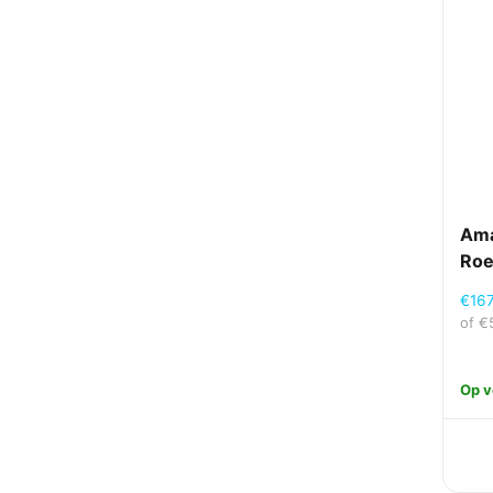
Ama
Roe
€
16
of
€
Op v