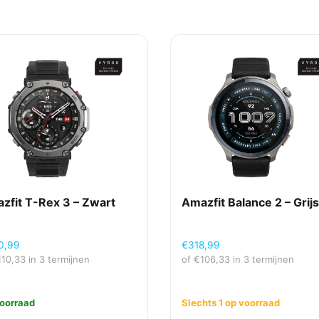
zfit T-Rex 3 – Zwart
Amazfit Balance 2 – Grij
0,99
€
318,99
110,33
in 3 termijnen
of
€
106,33
in 3 termijnen
oorraad
Slechts 1 op voorraad