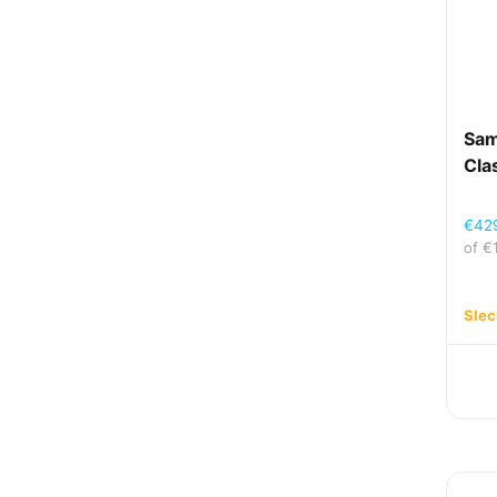
Sam
Cla
€
42
of
€
Slec