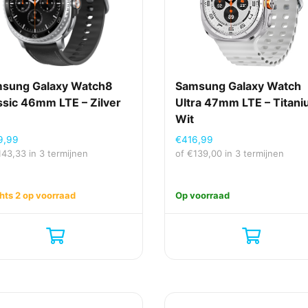
sung Galaxy Watch8
Samsung Galaxy Watch
ssic 46mm LTE – Zilver
Ultra 47mm LTE – Titan
Wit
9,99
€
416,99
143,33
in 3 termijnen
of
€
139,00
in 3 termijnen
hts 2 op voorraad
Op voorraad