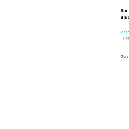
Sa
Blu
€
25
of
€
Op v