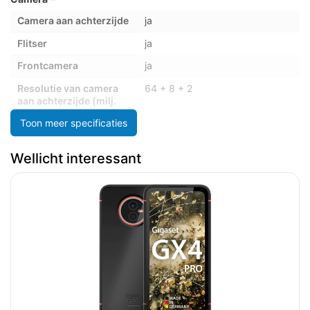
Camera aan achterzijde
ja
Flitser
ja
Frontcamera
ja
Resolutie van camera
64 + 8 + 2
aan achterzijde (milj.
Pix.)
Toon meer specificaties
Resolutie van camera
32
voorzijde ( milj. pixels)
Wellicht interessant
Video opname
ja
Multimedia
Resolutie (pixels)
1080 x 2400
Netwerk
Bluetooth
5.4