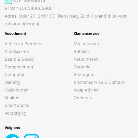
KVK: 92089615
BTW: NL865880669B01
Adres: Oder 20, 2491 DC, Den Haag, Zuid-Holland (niet voor
Prestatie
retourzendingen)
Draadloos opladen
Qi-Standard
Assortiment
Klantenservice
Acties en Promotie
Mijn account
Energie
Accessoires
Betalen
Aantal uren
52:16
Beeld & Geluid
Retourneren
batterijduur per cyclus
(u:min)
Componenten
Garantie
Computer
Bezorgen
Capaciteit ( mAh)
5300
Gaming
Klantenservice & Contact
Energieverbruiksklasse
B
Huishouden
Koop advies
Energievoorziening
accu
Keuken
Over ons
Inclusief oplaadadapter
nee
Smartphone
Verzorging
Levensduur van de
1000
batterij in cycli
Volg ons
Soort accu
Lithium-Polymeer