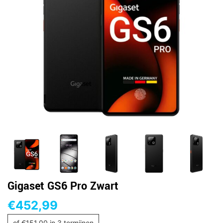
Gigaset GS6 Pro Zwart
€
452,99
of
€
151,00
in 3 termijnen