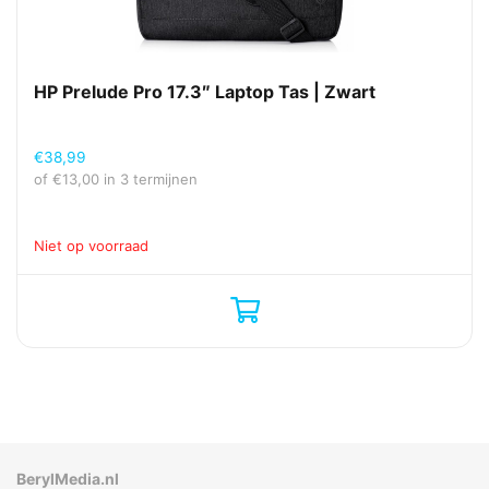
HP Prelude Pro 17.3″ Laptop Tas | Zwart
€
38,99
of
€
13,00
in 3 termijnen
Niet op voorraad
BerylMedia.nl