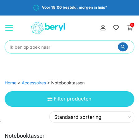
Gratis verzending vanaf €35,-
0
Zoeken:
Home
>
Accessoires
>
Notebooktassen
Filter producten
Notebooktassen