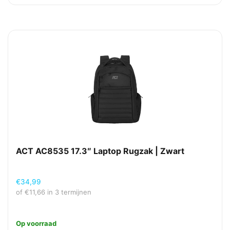
ACT AC8535 17.3″ Laptop Rugzak | Zwart
€
34,99
of
€
11,66
in 3 termijnen
Op voorraad