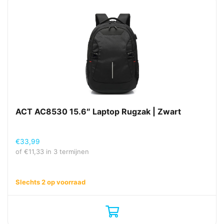
ACT AC8530 15.6″ Laptop Rugzak | Zwart
€
33,99
of
€
11,33
in 3 termijnen
Slechts 2 op voorraad