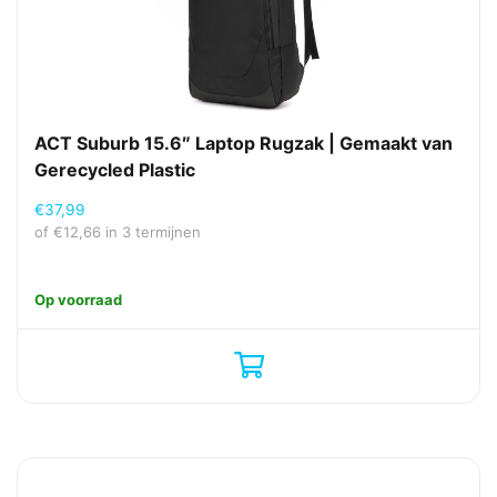
ACT Suburb 15.6″ Laptop Rugzak | Gemaakt van
Gerecycled Plastic
€
37,99
of
€
12,66
in 3 termijnen
Op voorraad