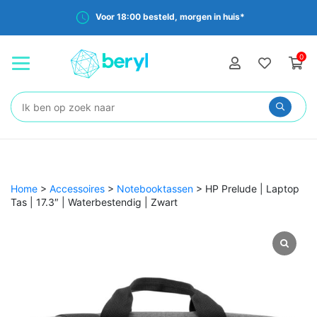
Voor 18:00 besteld, morgen in huis*
0
Zoeken:
Home
>
Accessoires
>
Notebooktassen
>
HP Prelude | Laptop
Tas | 17.3″ | Waterbestendig | Zwart