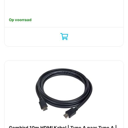
Op voorraad
Gembird 10m HDMI Kabel | Type A naar Type A |