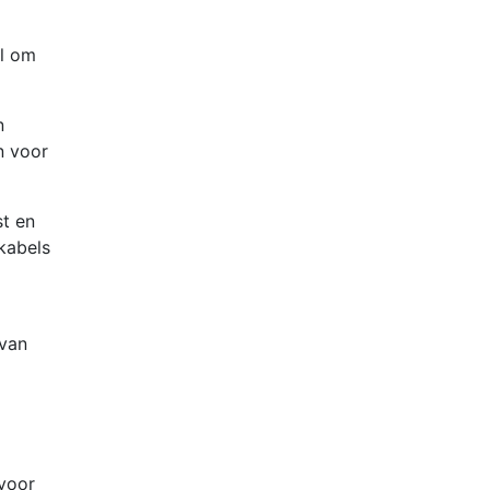
ard)
l om
n
n voor
st en
kabels
 van
 voor