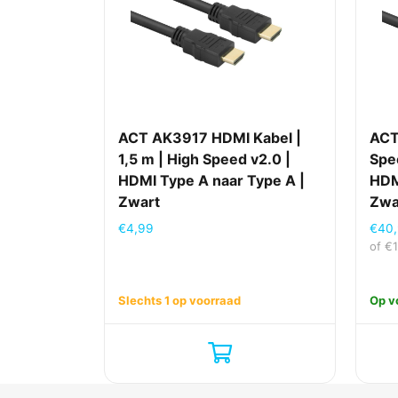
ACT AK3917 HDMI Kabel |
ACT
1,5 m | High Speed v2.0 |
Spe
HDMI Type A naar Type A |
HDM
Zwart
Zwa
€
4,99
€
40
of
€
Slechts 1 op voorraad
Op v