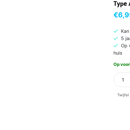
Type 
€
6,9
Kan
5 ja
Op 
huis
Op voor
ACT
AK394
HDMI
Twijfel
kabel
1
m
HDMI
Type