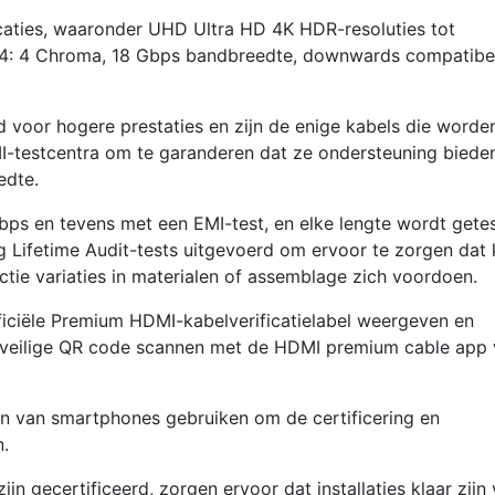
A
caties, waaronder UHD Ultra HD 4K HDR-resoluties tot
(Standa
: 4: 4 Chroma, 18 Gbps bandbreedte, downwards compatibe
Zwart
aantal
voor hogere prestaties en zijn de enige kabels die worde
I-testcentra om te garanderen dat ze ondersteuning biede
edte.
bps en tevens met een EMI-test, en elke lengte wordt gete
g Lifetime Audit-tests uitgevoerd om ervoor te zorgen dat 
ctie variaties in materialen of assemblage zich voordoen.
iciële Premium HDMI-kabelverificatielabel weergeven en
eveilige QR code scannen met de HDMI premium cable app
n van smartphones gebruiken om de certificering en
n.
jn gecertificeerd, zorgen ervoor dat installaties klaar zijn