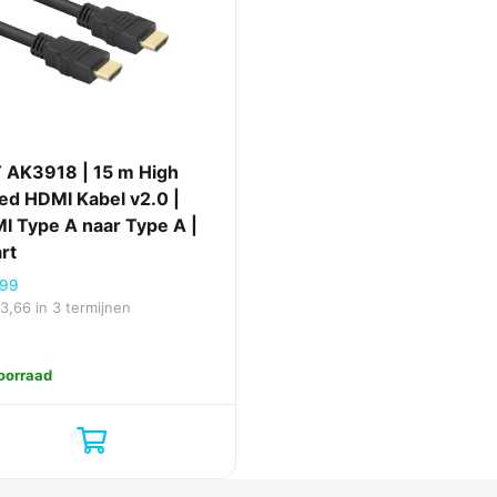
 AK3918 | 15 m High
ed HDMI Kabel v2.0 |
I Type A naar Type A |
rt
,99
13,66
in 3 termijnen
oorraad