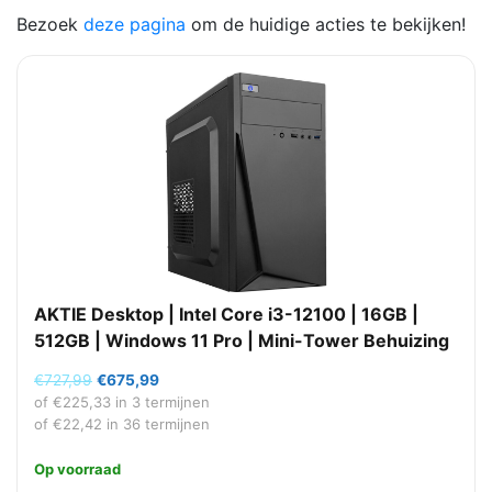
Bezoek
deze pagina
om de huidige acties te bekijken!
AKTIE Desktop | Intel Core i3-12100 | 16GB |
512GB | Windows 11 Pro | Mini-Tower Behuizing
Oorspronkelijke
Huidige
€
727,99
€
675,99
prijs
prijs
of
€
225,33
in 3 termijnen
was:
is:
of
€
22,42
in 36 termijnen
€727,99.
€675,99.
Op voorraad