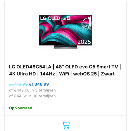
LG OLED48C54LA | 48” OLED evo C5 Smart TV |
4K Ultra HD | 144Hz | WiFi | webOS 25 | Zwart
Oorspronkelijke
Huidige
€
1.413,99
€
1.346,99
prijs
prijs
of
€
449,00
in 3 termijnen
was:
is:
of
€
44,68
in 36 termijnen
€1.413,99.
€1.346,99.
Op voorraad