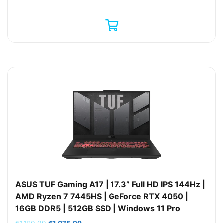
ASUS TUF Gaming A17 | 17.3” Full HD IPS 144Hz |
AMD Ryzen 7 7445HS | GeForce RTX 4050 |
16GB DDR5 | 512GB SSD | Windows 11 Pro
Oorspronkelijke
Huidige
€
1.180,99
€
1.075,99