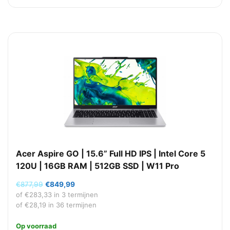
Acer Aspire GO | 15.6” Full HD IPS | Intel Core 5
120U | 16GB RAM | 512GB SSD | W11 Pro
Oorspronkelijke
Huidige
€
877,99
€
849,99
prijs
prijs
of
€
283,33
in 3 termijnen
was:
is:
of
€
28,19
in 36 termijnen
€877,99.
€849,99.
Op voorraad