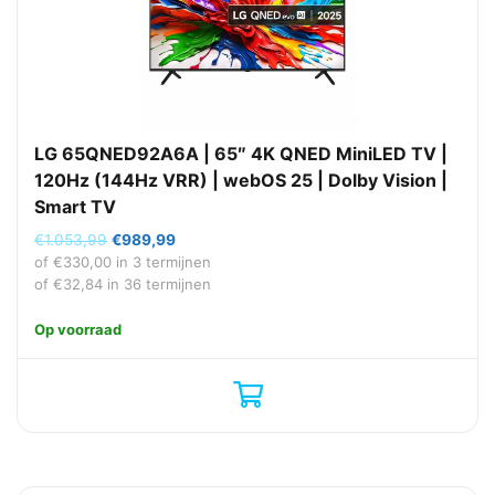
LG 65QNED92A6A | 65″ 4K QNED MiniLED TV |
120Hz (144Hz VRR) | webOS 25 | Dolby Vision |
Smart TV
Oorspronkelijke
Huidige
€
1.053,99
€
989,99
prijs
prijs
of
€
330,00
in 3 termijnen
was:
is:
of
€
32,84
in 36 termijnen
€1.053,99.
€989,99.
Op voorraad