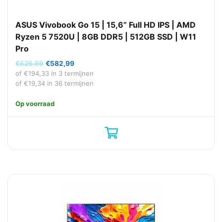
ASUS Vivobook Go 15 | 15,6” Full HD IPS | AMD
Ryzen 5 7520U | 8GB DDR5 | 512GB SSD | W11
Pro
Oorspronkelijke
Huidige
€
626,99
€
582,99
prijs
prijs
of
€
194,33
in 3 termijnen
was:
is:
of
€
19,34
in 36 termijnen
€626,99.
€582,99.
Op voorraad