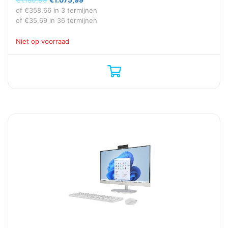
prijs
prijs
of
€
358,66
in 3 termijnen
was:
is:
of
€
35,69
in 36 termijnen
€1.180,99.
€1.075,99.
Niet op voorraad