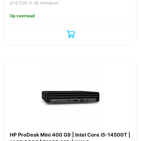
was:
is:
of
€
17,05
in 36 termijnen
€571,99.
€513,99.
Op voorraad
HP ProDesk Mini 400 G9 | Intel Core i5-14500T |