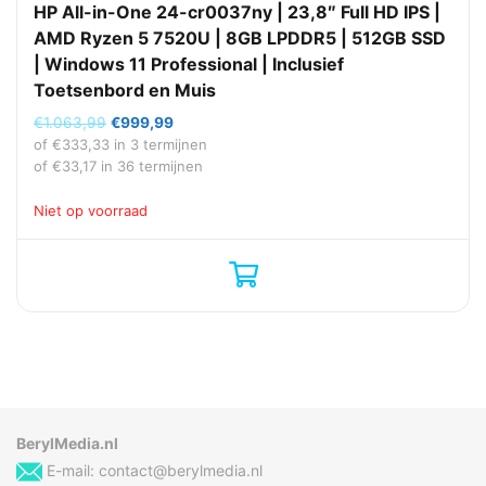
HP All-in-One 24-cr0037ny | 23,8″ Full HD IPS |
AMD Ryzen 5 7520U | 8GB LPDDR5 | 512GB SSD
| Windows 11 Professional | Inclusief
Toetsenbord en Muis
Oorspronkelijke
Huidige
€
1.063,99
€
999,99
prijs
prijs
of
€
333,33
in 3 termijnen
was:
is:
of
€
33,17
in 36 termijnen
€1.063,99.
€999,99.
Niet op voorraad
BerylMedia.nl
E-mail:
contact@berylmedia.nl