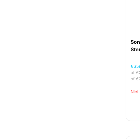
Son
Ste
€
65
of
€
of
€
Niet