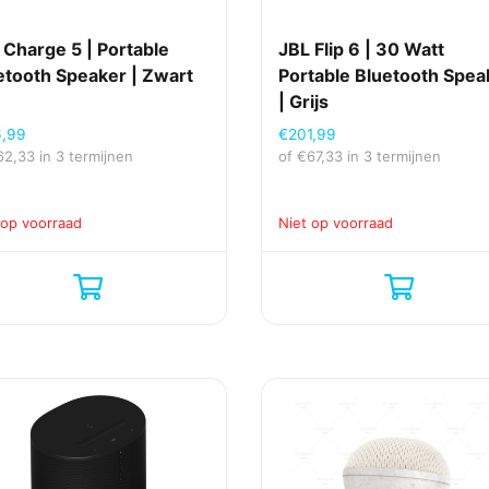
 Charge 5 | Portable
JBL Flip 6 | 30 Watt
etooth Speaker | Zwart
Portable Bluetooth Spea
| Grijs
6,99
€
201,99
62,33
in 3 termijnen
of
€
67,33
in 3 termijnen
 op voorraad
Niet op voorraad