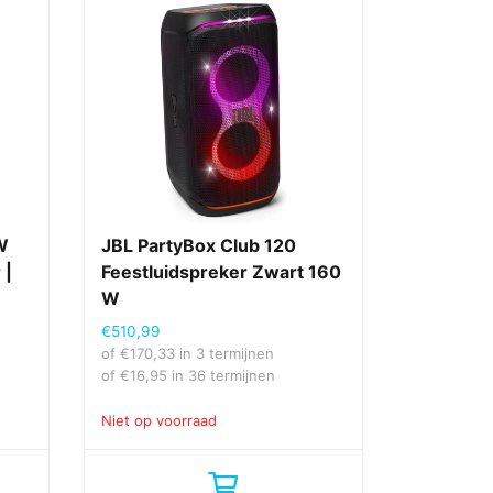
W
JBL PartyBox Club 120
 |
Feestluidspreker Zwart 160
W
€
510,99
of
€
170,33
in 3 termijnen
of
€
16,95
in 36 termijnen
Niet op voorraad