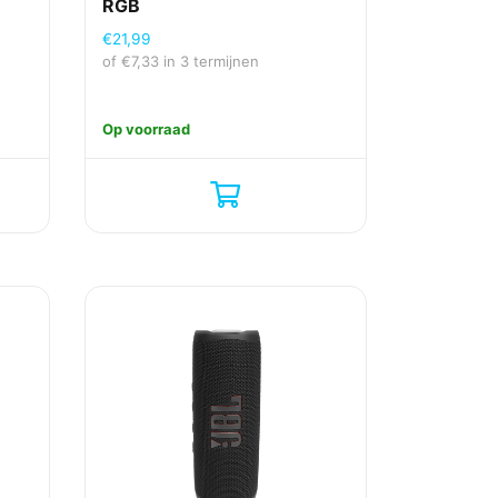
RGB
€
21,99
of
€
7,33
in 3 termijnen
Op voorraad