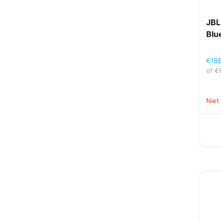
JBL
Blu
€
18
of
€
Niet