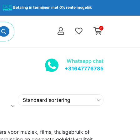
Betaling in termijnen met 0% rente mogelijk
0
Whatsapp chat
+31647776785
s voor muziek, films, thuisgebruik of
erbinding en gewenste geluidskwaliteit,