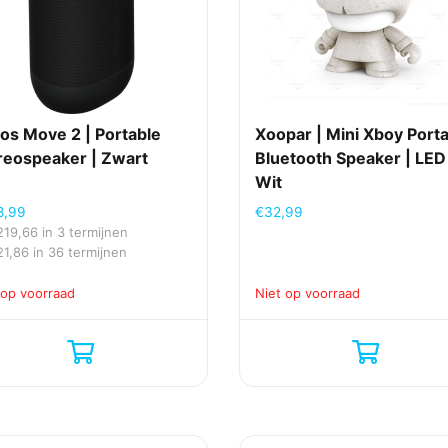
os Move 2 | Portable
Xoopar | Mini Xboy Port
reospeaker | Zwart
Bluetooth Speaker | LED
Wit
8,99
€
32,99
219,66
in 3 termijnen
21,86
in 36 termijnen
 op voorraad
Niet op voorraad