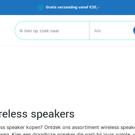
Gratis verzending vanaf €35,-
Zoeken:
reless speakers
ess speaker kopen? Ontdek ons assortiment wireless speaker
weg. Kies een draadloze speaker die past bij jouw ruimte, v