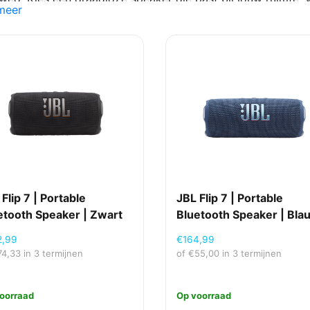
meer
rbeeld met Bluetooth, wifi of multiroom-ondersteuning. Wil
nen, gespreid betalen of achteraf betalen? Bij Beryl Media 
t. Ook wireless speakers zakelijk op rekening kopen via Billi
Flip 7 | Portable
JBL Flip 7 | Portable
etooth Speaker | Zwart
Bluetooth Speaker | Bla
2,99
€
164,99
74,33
in 3 termijnen
of
€
55,00
in 3 termijnen
oorraad
Op voorraad