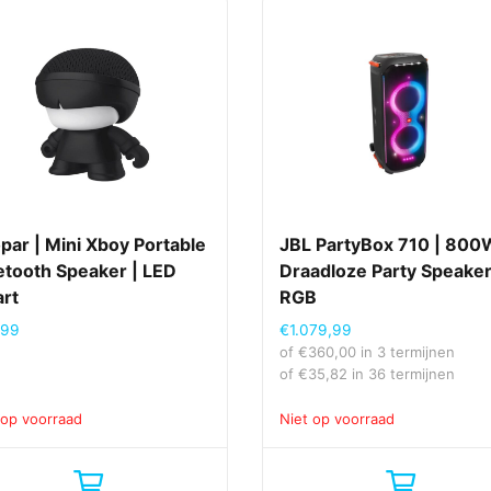
par | Mini Xboy Portable
JBL PartyBox 710 | 800
etooth Speaker | LED
Draadloze Party Speaker
rt
RGB
,99
€
1.079,99
of
€
360,00
in 3 termijnen
of
€
35,82
in 36 termijnen
 op voorraad
Niet op voorraad