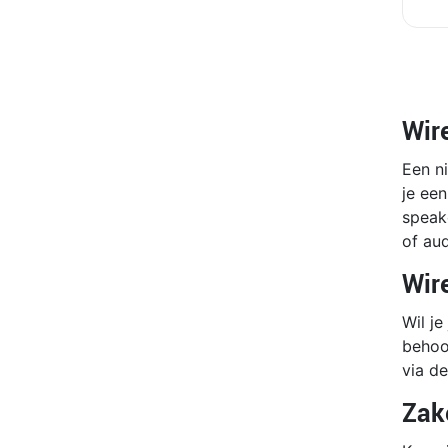
Wir
Een ni
je een
speak
of aud
Wir
Wil je
behoo
via d
Zak