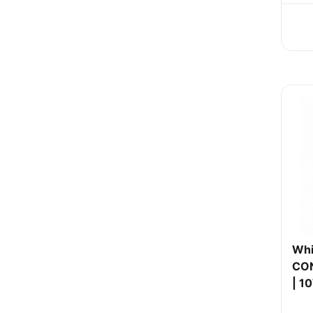
Whi
CON
| 1