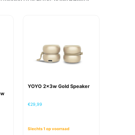
 je een wireless speaker betalen in
kies je eenvoudig de betaalmethode die bij
e is mogelijk.
YOYO 2x3w Gold Speaker
uw
€
29,99
Slechts 1 op voorraad