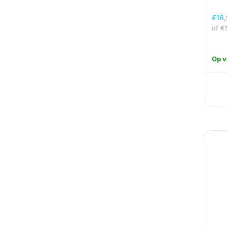
€
16
of
€
Op v