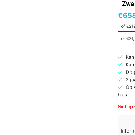
| Zwa
€
65
of
€
21
of
€
21
Kan
Kan
Dit
2 ja
Op 
huis
Niet op 
Infor