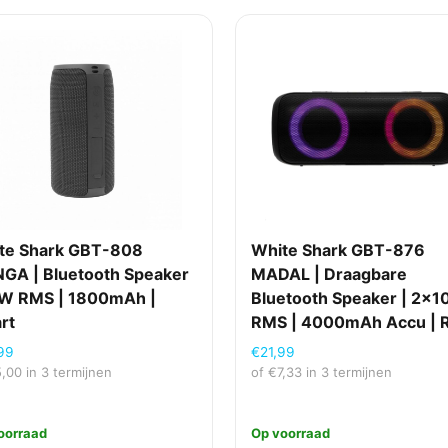
te Shark GBT-808
White Shark GBT-876
GA | Bluetooth Speaker
MADAL | Draagbare
0W RMS | 1800mAh |
Bluetooth Speaker | 2×
rt
RMS | 4000mAh Accu | 
99
€
21,99
5,00
in 3 termijnen
of
€
7,33
in 3 termijnen
oorraad
Op voorraad