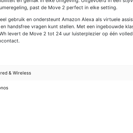
iliteit en gemak in elke omgeving. Uitgevoerd in een stijlv
umeregeling, past de Move 2 perfect in elke setting.
eel gebruik en ondersteunt Amazon Alexa als virtuele assis
 en handsfree vragen kunt stellen. Met een ingebouwde kla
 Wh levert de Move 2 tot 24 uur luisterplezier op één volled
pcontact.
red & Wireless
onos