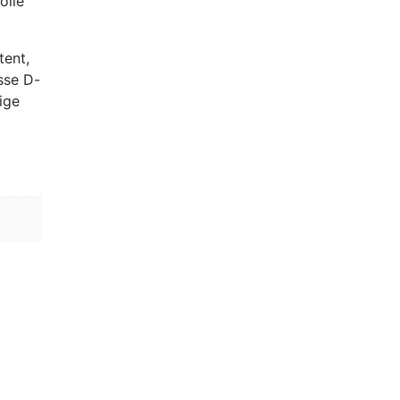
olle
tent,
sse D-
ige