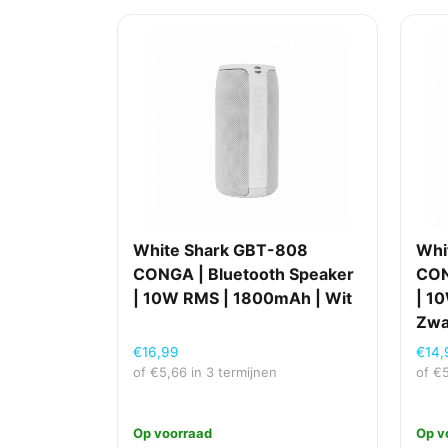
White Shark GBT-808
Whi
CONGA | Bluetooth Speaker
CON
| 10W RMS | 1800mAh | Wit
| 1
Zwa
€
16,99
€
14,
of
€
5,66
in 3 termijnen
of
€
Op voorraad
Op v