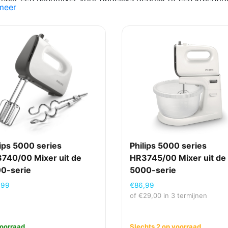
meer
voudig een passende mixer. Wil je een mixer betalen in term
n? Bij Beryl Media kies je eenvoudig de betaalmethode die b
ng kopen via Billie is mogelijk.
lips 5000 series
Philips 5000 series
740/00 Mixer uit de
HR3745/00 Mixer uit de
0-serie
5000-serie
,99
€
86,99
of
€
29,00
in 3 termijnen
oorraad
Slechts 2 op voorraad