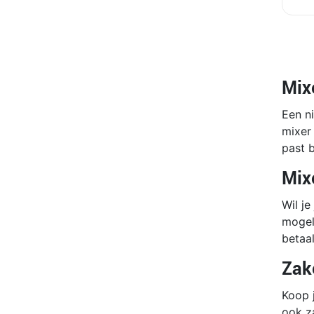
Mix
Een ni
mixer 
past b
Mix
Wil je
mogel
betaa
Zak
Koop j
ook za