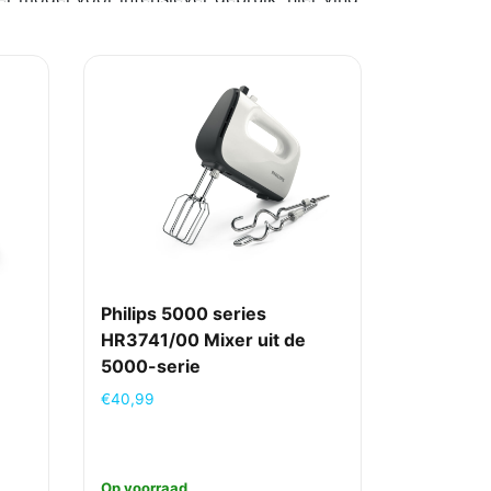
ijnen, gespreid betalen of achteraf
ij je past. Ook een mixer zakelijk op
Philips 5000 series
HR3741/00 Mixer uit de
5000-serie
€
40,99
Op voorraad