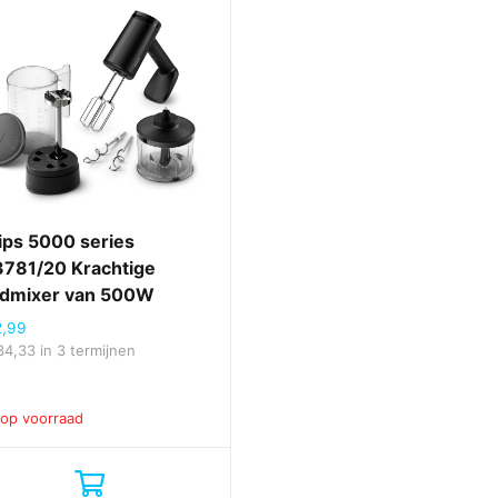
lips 5000 series
781/20 Krachtige
dmixer van 500W
2,99
34,33
in 3 termijnen
 op voorraad