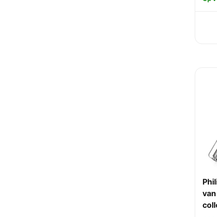
Phi
van
coll