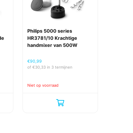
Philips 5000 series
de
HR3781/10 Krachtige
handmixer van 500W
€
90,99
of
€
30,33
in 3 termijnen
Niet op voorraad