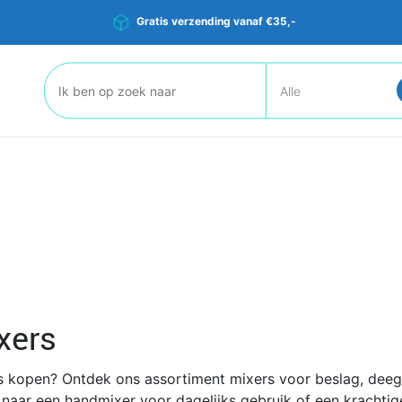
Gratis verzending vanaf €35,-
Zoeken:
xers
s kopen? Ontdek ons assortiment mixers voor beslag, deeg,
 naar een handmixer voor dagelijks gebruik of een krachtige