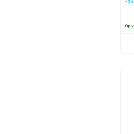
€
38
Op v