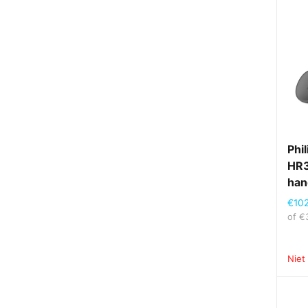
Phi
HR3
han
€
10
of
€
Niet