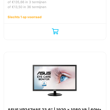
of
€
135,66
in 3 termijnen
of
€
13,50
in 36 termijnen
Slechts 1 op voorraad
ASUS VP247HAE 23.6″ | 1920 x 1080 VA | 60Hz