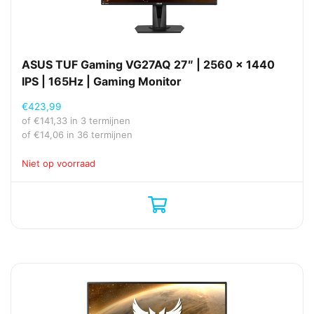
ASUS TUF Gaming VG27AQ 27″ | 2560 x 1440
IPS | 165Hz | Gaming Monitor
€
423,99
of
€
141,33
in 3 termijnen
of
€
14,06
in 36 termijnen
Niet op voorraad