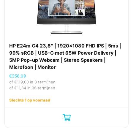
HP E24m G4 23,8″ | 1920×1080 FHD IPS | 5ms |
99% sRGB | USB-C met 65W Power Delivery |
5MP Pop-up Webcam | Stereo Speakers |
Microfoon | Monitor
€
356,99
of
€
119,00
in 3 termijnen
of
€
11,84
in 36 termijnen
Slechts 1 op voorraad