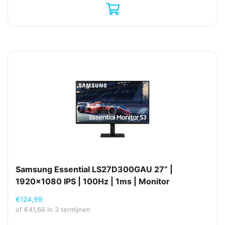
Samsung Essential LS27D300GAU 27” |
1920×1080 IPS | 100Hz | 1ms | Monitor
€
124,99
of
€
41,66
in 3 termijnen