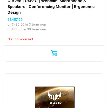
Curved | USB-C | Webcam, Microphone &
Speakers | Conferencing Monitor | Ergonomic
Design
€
1.457,99
of
€
486,00
in 3 termijnen
of
€
48,36
in 36 termijnen
Niet op voorraad