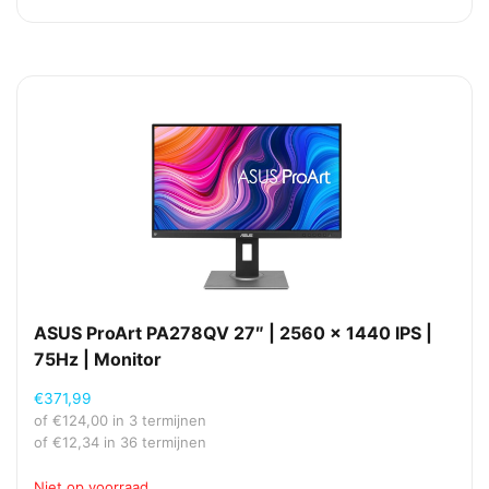
ASUS ProArt PA278QV 27″ | 2560 x 1440 IPS |
75Hz | Monitor
€
371,99
of
€
124,00
in 3 termijnen
of
€
12,34
in 36 termijnen
Niet op voorraad