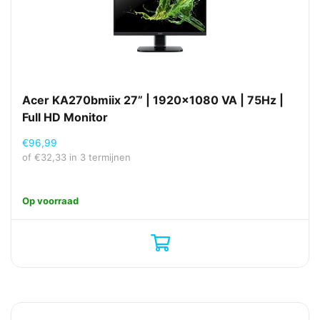
Acer KA270bmiix 27” | 1920×1080 VA | 75Hz |
Full HD Monitor
€
96,99
of
€
32,33
in 3 termijnen
Op voorraad