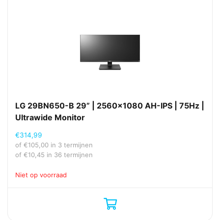
LG 29BN650-B 29” | 2560×1080 AH-IPS | 75Hz |
Ultrawide Monitor
€
314,99
of
€
105,00
in 3 termijnen
of
€
10,45
in 36 termijnen
Niet op voorraad