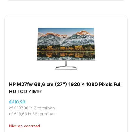
HP M27fw 68,6 cm (27″) 1920 x 1080 Pixels Full
HD LCD Zilver
€
410,99
of
€
137,00
in 3 termijnen
of
€
13,63
in 36 termijnen
Niet op voorraad