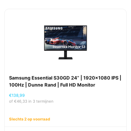
Samsung Essential S30GD 24” | 1920×1080 IPS |
100Hz | Dunne Rand | Full HD Monitor
€
138,99
of
€
46,33
in 3 termijnen
Slechts 2 op voorraad