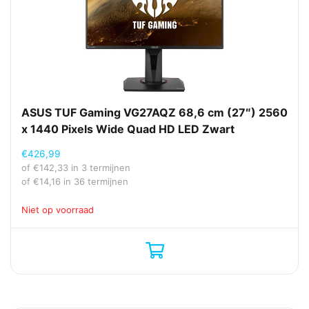
ASUS TUF Gaming VG27AQZ 68,6 cm (27″) 2560
x 1440 Pixels Wide Quad HD LED Zwart
€
426,99
of
€
142,33
in 3 termijnen
of
€
14,16
in 36 termijnen
Niet op voorraad