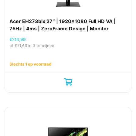
Acer EH273bix 27″ | 1920×1080 Full HD VA |
75Hz | 4ms | ZeroFrame Design | Monitor
€
214,99
of
€
71,66
in 3 termijnen
Slechts 1 op voorraad