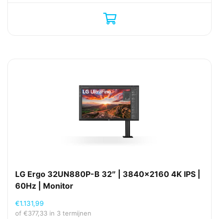
LG Ergo 32UN880P-B 32″ | 3840×2160 4K IPS |
60Hz | Monitor
€
1.131,99
of
€
377,33
in 3 termijnen