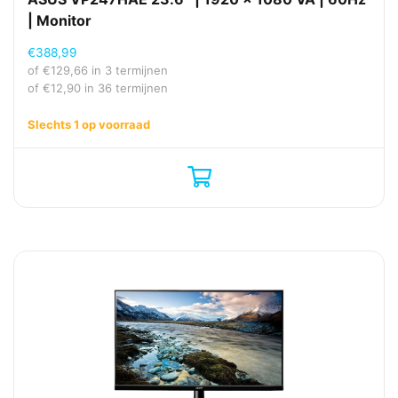
| Monitor
€
388,99
of
€
129,66
in 3 termijnen
of
€
12,90
in 36 termijnen
Slechts 1 op voorraad