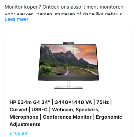
Monitor kopen? Ontdek ons assortiment monitoren
voor werken, gamen, studeren of dagelijks gebruik.
Lees meer
Kies een scherm dat past bij jouw wensen,
bijvoorbeeld op basis van formaat, resolutie,
verversingssnelheid, aansluitingen en ergonomie. Wil je
een monitor betalen in termijnen, gespreid betalen of
achteraf betalen? Bij Beryl Media kies je eenvoudig de
betaalmethode die bij je past. Ook monitoren zakelijk
op rekening kopen via Billie is mogelijk.
HP E34m G4 34″ | 3440×1440 VA | 75Hz |
Curved | USB-C | Webcam, Speakers,
Microphone | Conference Monitor | Ergonomic
Adjustments
€
406,99