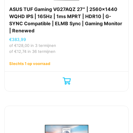
ASUS TUF Gaming VG27AQZ 27″ | 2560×1440
WQHD IPS | 165Hz | 1ms MPRT | HDR10 | G-
SYNC Compatible | ELMB Sync | Gaming Monitor
| Renewed
€
383,99
of
€
128,00
in 3 termijnen
of
€
12,74
in 36 termijnen
Slechts 1 op voorraad