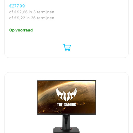
€
277,99
of
€
92,66
in 3 termijnen
of
€
9,22
in 36 termijnen
Op voorraad