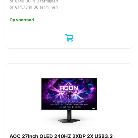
of
€
148,00
in 3 termijnen
of
€
14,73
in 36 termijnen
Op voorraad
AOC 27Inch OLED 240HZ 2XDP 2X USB3.2