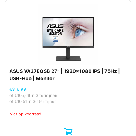
ASUS VA27EQSB 27” | 1920×1080 IPS | 75Hz |
USB-Hub | Monitor
€
316,99
of
€
105,66
in 3 termijnen
of
€
10,51
in 36 termijnen
Niet op voorraad