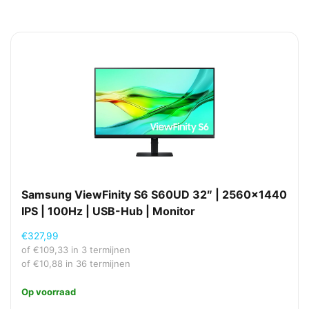
Samsung ViewFinity S6 S60UD 32″ | 2560×1440
IPS | 100Hz | USB-Hub | Monitor
€
327,99
of
€
109,33
in 3 termijnen
of
€
10,88
in 36 termijnen
Op voorraad