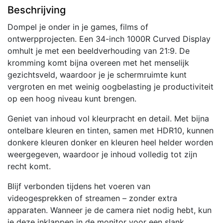
Beschrijving
Pixels
4K
Dompel je onder in je games, films of
Ultra
ontwerpprojecten. Een 34-inch 1000R Curved Display
HD
omhult je met een beeldverhouding van 21:9. De
LED
kromming komt bijna overeen met het menselijk
Zwart
gezichtsveld, waardoor je je schermruimte kunt
aantal
vergroten en met weinig oogbelasting je productiviteit
op een hoog niveau kunt brengen.
Geniet van inhoud vol kleurpracht en detail. Met bijna
ontelbare kleuren en tinten, samen met HDR10, kunnen
donkere kleuren donker en kleuren heel helder worden
weergegeven, waardoor je inhoud volledig tot zijn
recht komt.
Blijf verbonden tijdens het voeren van
videogesprekken of streamen – zonder extra
apparaten. Wanneer je de camera niet nodig hebt, kun
je deze inklappen in de monitor voor een slank