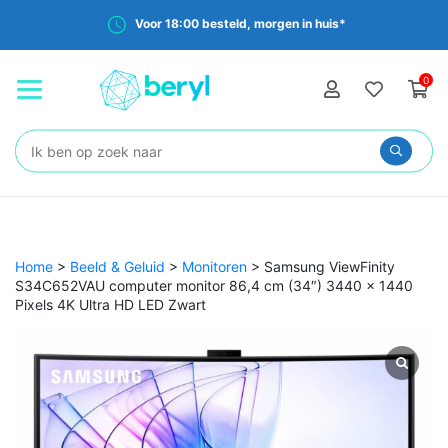
Voor 18:00 besteld, morgen in huis*
0
Zoeken:
Home
>
Beeld & Geluid
>
Monitoren
>
Samsung ViewFinity
S34C652VAU computer monitor 86,4 cm (34″) 3440 x 1440
Pixels 4K Ultra HD LED Zwart