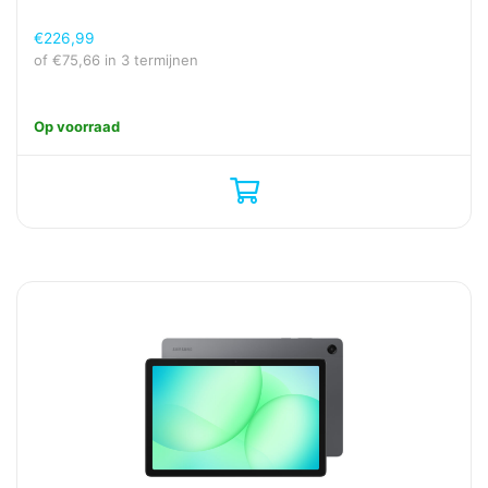
€
226,99
of
€
75,66
in 3 termijnen
Op voorraad