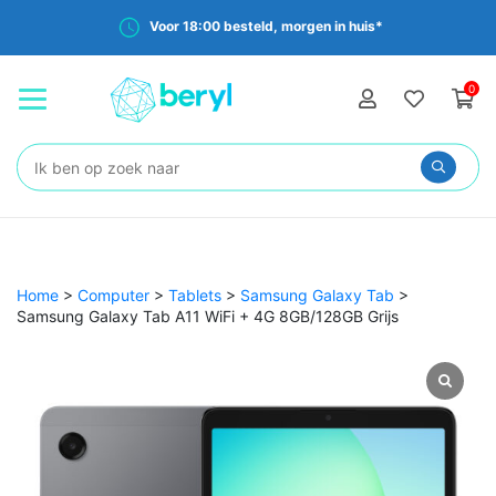
Voor 18:00 besteld, morgen in huis*
0
Zoeken:
Home
>
Computer
>
Tablets
>
Samsung Galaxy Tab
>
Samsung Galaxy Tab A11 WiFi + 4G 8GB/128GB Grijs