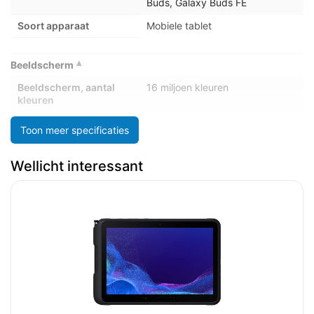
Buds, Galaxy Buds FE
Soort apparaat
Mobiele tablet
Beeldscherm
Beeldscherm, aantal
16 miljoen kleuren
kleuren
Beeldschermdiagonaal
8,7 inch
Toon meer specificaties
Beeldscherm diagonaal
22,1 cm (8.7")
(cm)
Wellicht interessant
HD type
WXGA+
Maximale refresh
90 Hz
snelheid
Resolutie
1340 x 800 Pixels
Soort paneel
TFT
Camera