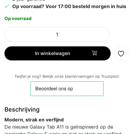
Op voorraad? Voor 17:00 besteld morgen in huis
Op voorraad
Samsung
Galaxy
Tab
A11
In winkelwagen
WiFi
+
4G
Twijfel je nog? Bekijk onze klantervaringen op Trustpilot:
8GB/128GB
Grijs
aantal
Beschrijving
Modern, strak en verfijnd
De nieuwe Galaxy Tab A11 is geïnspireerd op de
iconische Galaxy S-serie en ziet er strak en verfijnd