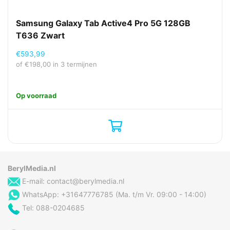
Automatisch
Ja
scherpstellen
Samsung Galaxy Tab Active4 Pro 5G 128GB
Cameraflitser
Nee
T636 Zwart
achterzijde
€
593,99
Camera voorzijde
Ja
of
€
198,00
in 3 termijnen
Resolutie camera
8 MP
achterzijde (numeriek)
Op voorraad
Resolutie camera
5 MP
voorzijde (numeriek)
Type camera
Enkele camera
achterzijde
Multimedia
BerylMedia.nl
E-mail:
contact@berylmedia.nl
Aantal ingebouwde
2
luidsprekers
WhatsApp: +31647776785 (Ma. t/m Vr. 09:00 - 14:00)
Audiosysteem
Dolby Atmos
Tel: 088-0204685
Ondersteund
3GA, AAC, AMR, AWB, FLAC,