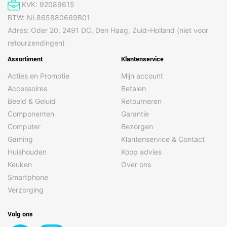
audioformaat
IMY, M4A, Midden, MIDI, MP3,
KVK: 92089615
MXMF, OGA, OGG, OTA, RTTTL,
BTW: NL865880669B01
RTX, WAV, XMF
Adres: Oder 20, 2491 DC, Den Haag, Zuid-Holland (niet voor
Ondersteunde
3G2, 3GP, AVI, FLV, M4V, MKV,
retourzendingen)
videoformaten
MP4, WEBM
Assortiment
Klantenservice
Navigatie
Acties en Promotie
Mijn account
Accessoires
Betalen
BeiDou
Ja
Beeld & Geluid
Retourneren
Galileo
Ja
Componenten
Garantie
GLONASS
Ja
Computer
Bezorgen
Gaming
Klantenservice & Contact
GPS
Ja
Huishouden
Koop advies
Locatie positie
Ja
Keuken
Over ons
Quasi-Zenith Satellite
Ja
Smartphone
System (QZSS)
Verzorging
Netwerk
Volg ons