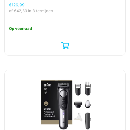
€
126,99
of
€
42,33
in 3 termijnen
Op voorraad