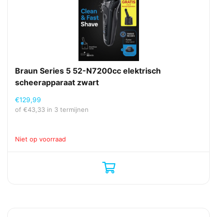
Braun Series 5 52-N7200cc elektrisch
scheerapparaat zwart
€
129,99
of
€
43,33
in 3 termijnen
Niet op voorraad