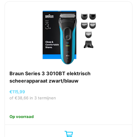
Braun Series 3 3010BT elektrisch
scheerapparaat zwart/blauw
€
115,99
of
€
38,66
in 3 termijnen
Op voorraad