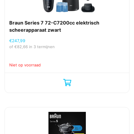
Braun Series 7 72-C7200cc elektrisch
scheerapparaat zwart
€
247,99
of
€
82,66
in 3 termijnen
Niet op voorraad