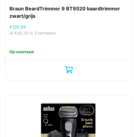
Braun BeardTrimmer 9 BT9520 baardtrimmer
zwart/grijs
€
126,99
of
€
42,33
in 3 termijnen
Op voorraad