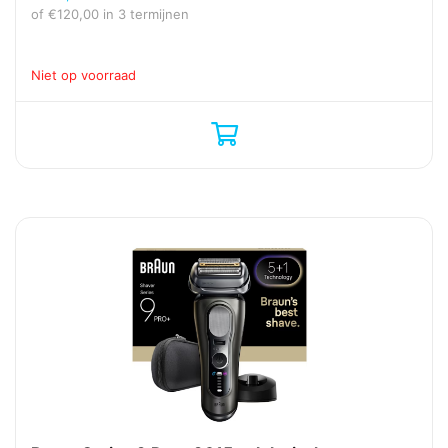
of
€
120,00
in 3 termijnen
Niet op voorraad