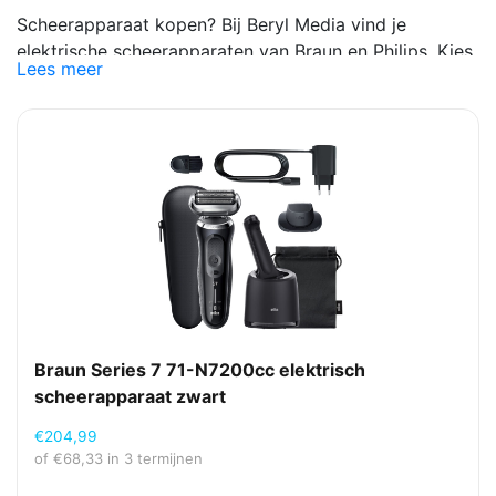
Scheerapparaat kopen? Bij Beryl Media vind je
elektrische scheerapparaten van Braun en Philips. Kies
Lees meer
uit modellen voor droog of nat scheren, met functies
zoals precisietrimmer, reisslot, wasbare kop,
zelfreiniging en verschillende scheermodi. Wil je een
scheerapparaat betalen in termijnen, gespreid betalen
of achteraf betalen? Bij Beryl Media kies je eenvoudig
de betaalmethode die bij je past. Ook een
scheerapparaat zakelijk op rekening kopen via Billie is
mogelijk.
Braun Series 7 71-N7200cc elektrisch
scheerapparaat zwart
€
204,99
of
€
68,33
in 3 termijnen