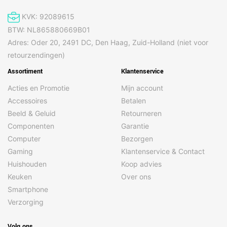
Overige specificaties
KVK: 92089615
Merk
Braun
BTW: NL865880669B01
Adres: Oder 20, 2491 DC, Den Haag, Zuid-Holland (niet voor
Inhoud van de verpakking
retourzendingen)
Inclusief netsnoer
Ja
Assortiment
Klantenservice
Oplader
Ja
Acties en Promotie
Mijn account
Reinigingsborsteltje
Ja
Accessoires
Betalen
Reisetui
Ja
Beeld & Geluid
Retourneren
Componenten
Garantie
Computer
Bezorgen
Gewicht en omvang
Gaming
Klantenservice & Contact
Breedte
66 mm
Huishouden
Koop advies
Diepte
44 mm
Keuken
Over ons
Smartphone
Gewicht
207 g
Verzorging
Hoogte
168 mm
Volg ons