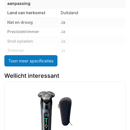
aanpassing
Land van herkomst
Duitsland
Nat en droog
Ja
Precisietrimmer
Ja
Snel opladen
Ja
Trimmer
Ja
Volgt de contouren
Ja
Toon meer specificaties
Wasbaar
Ja
Wellicht interessant
Waterdicht
Ja
Accu/Batterij
Batterij-indicator
Ja
Batterijtechnologie
Lithium-Ion (Li-Ion)
Snelle oplaadtijd
5 min