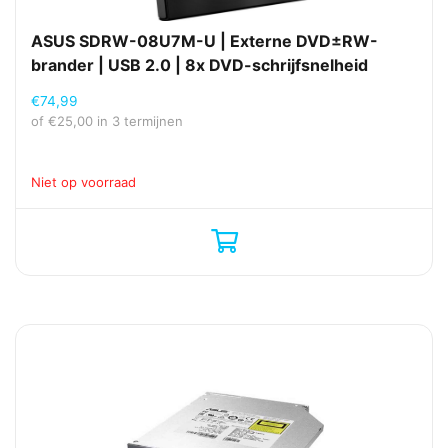
ASUS SDRW-08U7M-U | Externe DVD±RW-
brander | USB 2.0 | 8x DVD-schrijfsnelheid
€
74,99
of
€
25,00
in 3 termijnen
Niet op voorraad