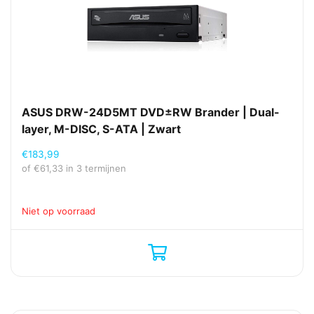
ASUS DRW-24D5MT DVD±RW Brander | Dual-
layer, M-DISC, S-ATA | Zwart
€
183,99
of
€
61,33
in 3 termijnen
Niet op voorraad