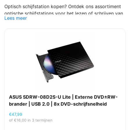
Optisch schijfstation kopen? Ontdek ons assortiment
optische schijfstations voor het lezen of schrijven van
Lees meer
cd’s, dvd’s of Blu-ray-schijven. Handig voor pc’s,
werkplekken of systemen waar nog fysieke media
gebruikt worden. Wil je een optisch schijfstation
betalen in termijnen, gespreid betalen of achteraf
betalen? Bij Beryl Media kies je eenvoudig de
betaalmethode die bij je past. Ook optische
schijfstations zakelijk op rekening kopen via Billie is
mogelijk.
ASUS SDRW-08D2S-U Lite | Externe DVD±RW-
brander | USB 2.0 | 8x DVD-schrijfsnelheid
€
47,99
of
€
16,00
in 3 termijnen