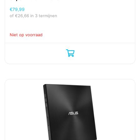
€
79,99
of
€
26,66
in 3 termijnen
Niet op voorraad