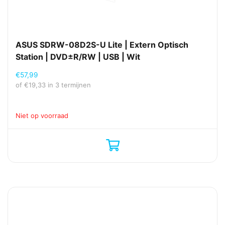
ASUS SDRW-08D2S-U Lite | Extern Optisch
Station | DVD±R/RW | USB | Wit
€
57,99
of
€
19,33
in 3 termijnen
Niet op voorraad