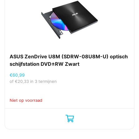
ASUS ZenDrive U8M (SDRW-08U8M-U) optisch
schijfstation DVD±RW Zwart
€
60,99
of
€
20,33
in 3 termijnen
Niet op voorraad