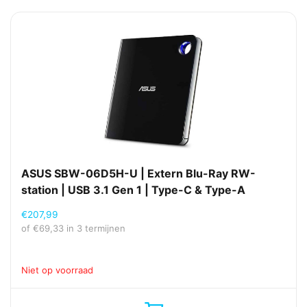
ASUS SBW-06D5H-U | Extern Blu-Ray RW-
station | USB 3.1 Gen 1 | Type-C & Type-A
€
207,99
of
€
69,33
in 3 termijnen
Niet op voorraad