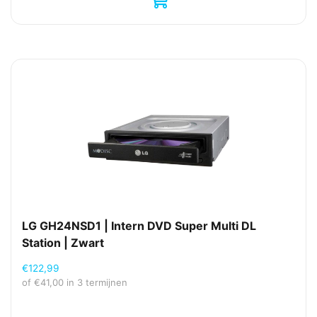
LG GH24NSD1 | Intern DVD Super Multi DL
Station | Zwart
€
122,99
of
€
41,00
in 3 termijnen