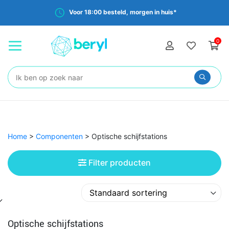
Gratis verzending vanaf €35,-
0
Zoeken:
Home
>
Componenten
>
Optische schijfstations
Filter producten
Optische schijfstations