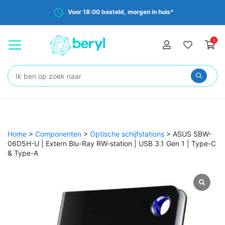
Voor 18:00 besteld, morgen in huis*
0
Zoeken:
Home
>
Componenten
>
Optische schijfstations
>
ASUS SBW-
06D5H-U | Extern Blu-Ray RW-station | USB 3.1 Gen 1 | Type-C
& Type-A