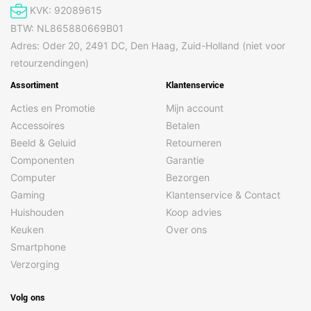
KVK: 92089615
Aantal
3
BTW: NL865880669B01
scheerkoppen/bladen
Adres: Oder 20, 2491 DC, Den Haag, Zuid-Holland (niet voor
Scheersysteem
Scheerapparaat met scheerblad
retourzendingen)
Assortiment
Klantenservice
Acties en Promotie
Mijn account
Accessoires
Betalen
Beeld & Geluid
Retourneren
Componenten
Garantie
Computer
Bezorgen
Gaming
Klantenservice & Contact
Huishouden
Koop advies
Keuken
Over ons
Smartphone
Verzorging
Volg ons