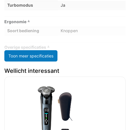
Turbomodus
Ja
Ergonomie
Soort bediening
Knoppen
Overige specificaties
Toon meer specificaties
Merk
Braun
Wellicht interessant
Inhoud van de verpakking
Beschermende caps
Ja
Beschermkap
Ja
Reinigingsborsteltje
Ja
Reinigingscartridge
Ja
Gewicht en omvang