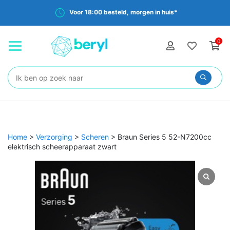
Voor 18:00 besteld, morgen in huis*
0
Zoeken:
Home
>
Verzorging
>
Scheren
>
Braun Series 5 52-N7200cc
elektrisch scheerapparaat zwart