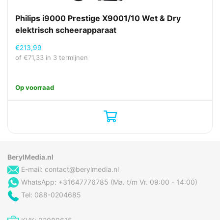
Snelle oplaadtijd
5 min
Philips i9000 Prestige X9001/10 Wet & Dry
Type batterij
Ingebouwde accu
elektrisch scheerapparaat
€
213,99
Energie
of
€
71,33
in 3 termijnen
AC-ingangsspanning
100 - 240 V
Oplaadbaar
Ja
Op voorraad
Oplaadtijd
1 uur
Stroombron
AC/Batterij
Ergonomie
BerylMedia.nl
Elektronische
Ja
E-mail:
contact@berylmedia.nl
aan/uitschakelaar
WhatsApp: +31647776785 (Ma. t/m Vr. 09:00 - 14:00)
Ingebouwd display
Ja
Tel: 088-0204685
Soort bediening
Knoppen
Type beeldscherm
LED