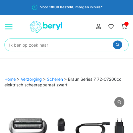
Voor 18:00 besteld, morgen in huis*
0
Zoeken:
Home
>
Verzorging
>
Scheren
>
Braun Series 7 72-C7200cc
elektrisch scheerapparaat zwart