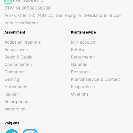
KVK: 92089615
BTW: NL865880669B01
Adres: Oder 20, 2491 DC, Den Haag, Zuid-Holland (niet voor
Overige specificaties
retourzendingen)
Merk
Braun
Assortiment
Klantenservice
Inhoud van de verpakking
Acties en Promotie
Mijn account
Accessoires
Betalen
Inclusief basisstation
Ja
Beeld & Geluid
Retourneren
Inclusief netsnoer
Ja
Componenten
Garantie
Reinigingsborsteltje
Ja
Computer
Bezorgen
Gaming
Klantenservice & Contact
Reisetui
Ja
Huishouden
Koop advies
Reserve scheerkop
Ja
Keuken
Over ons
inbegrepen
Smartphone
Verzorging
Gewicht en omvang
Breedte
64 mm
Volg ons
Diepte
51 mm