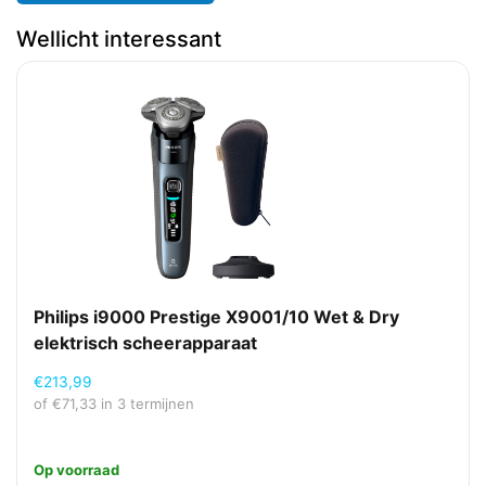
Gebruikstijd
50 min
Wellicht interessant
Snelle oplaadtijd
5 min
Type batterij
Ingebouwde accu
Energie
AC-ingangsspanning
100 - 240 V
Accu/Batterij voltage
3,6 V
Oplaadbaar
Ja
Oplaadtijd
1 uur
Philips i9000 Prestige X9001/10 Wet & Dry
Stroombron
Batterij/Accu
elektrisch scheerapparaat
€
213,99
Ergonomie
of
€
71,33
in 3 termijnen
Soort bediening
Knoppen
Type beeldscherm
LED
Op voorraad