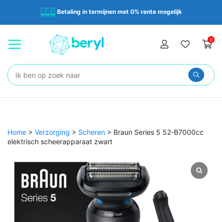
Betaling in termijnen met 0% rente mogelijk
0
Zoeken:
Home
>
Verzorging
>
Scheren
>
Braun Series 5 52-B7000cc
elektrisch scheerapparaat zwart