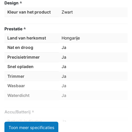
Design
Kleur van het product
Zwart
Prestatie
Land van herkomst
Hongarije
Nat en droog
Ja
Precisietrimmer
Ja
Snel opladen
Ja
Trimmer
Ja
Wasbaar
Ja
Waterdicht
Ja
Accu/Batterij
Batterij-indicator
Ja
Toon meer specificaties
Batterijtechnologie
Lithium-Ion (Li-Ion)