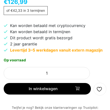
€
126,99
of
€
42,33
in 3 termijnen
Kan worden betaald met cryptocurrency
Kan worden betaald in termijnen
Dit product wordt gratis bezorgd
2 jaar garantie
Levertijd 3–5 werkdagen vanuit extern magazijn
Op voorraad
Braun
Series
5
52-
In winkelwagen
B7000cc
elektrisch
scheerapparaat
Twijfel je nog? Bekijk onze klantervaringen op Trustpilot: