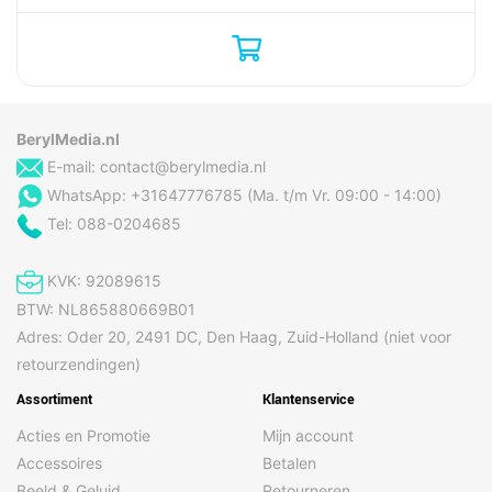
Overige specificaties
Functies basisstation
Bezig met opladen, Reiniging,
scheerapparaat
Smerend
Merk
Braun
BerylMedia.nl
E-mail:
contact@berylmedia.nl
WhatsApp: +31647776785 (Ma. t/m Vr. 09:00 - 14:00)
Inhoud van de verpakking
Tel: 088-0204685
Beschermkap
Ja
Inclusief basisstation
Ja
KVK: 92089615
Oplader
Ja
BTW: NL865880669B01
Adres: Oder 20, 2491 DC, Den Haag, Zuid-Holland (niet voor
Reinigingsborsteltje
Ja
retourzendingen)
Reinigingscartridge
Ja
Assortiment
Klantenservice
Gewicht en omvang
Acties en Promotie
Mijn account
Accessoires
Betalen
Breedte
158 mm
Beeld & Geluid
Retourneren