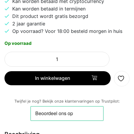
Kan worden betaald met cryptocurrency
Kan worden betaald in termijnen
Dit product wordt gratis bezorgd
2 jaar garantie
Op voorraad? Voor 18:00 besteld morgen in huis
Op voorraad
Samsung
ViewFinity
S6
S60UD
In winkelwagen
32"
|
2560x1440
Twijfel je nog? Bekijk onze klantervaringen op Trustpilot:
IPS
|
100Hz
|
USB-