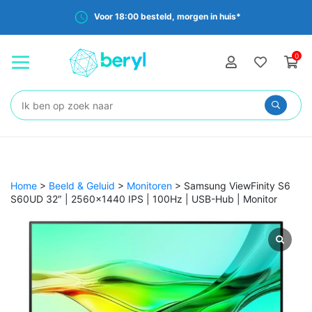
Voor 18:00 besteld, morgen in huis*
0
Zoeken:
Home
>
Beeld & Geluid
>
Monitoren
>
Samsung ViewFinity S6
S60UD 32″ | 2560×1440 IPS | 100Hz | USB-Hub | Monitor