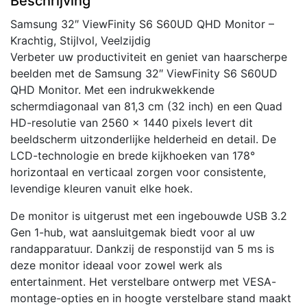
Beschrijving
Hub
Samsung 32″ ViewFinity S6 S60UD QHD Monitor –
|
Krachtig, Stijlvol, Veelzijdig
Monitor
Verbeter uw productiviteit en geniet van haarscherpe
aantal
beelden met de Samsung 32″ ViewFinity S6 S60UD
QHD Monitor. Met een indrukwekkende
schermdiagonaal van 81,3 cm (32 inch) en een Quad
HD-resolutie van 2560 x 1440 pixels levert dit
beeldscherm uitzonderlijke helderheid en detail. De
LCD-technologie en brede kijkhoeken van 178°
horizontaal en verticaal zorgen voor consistente,
levendige kleuren vanuit elke hoek.
De monitor is uitgerust met een ingebouwde USB 3.2
Gen 1-hub, wat aansluitgemak biedt voor al uw
randapparatuur. Dankzij de responstijd van 5 ms is
deze monitor ideaal voor zowel werk als
entertainment. Het verstelbare ontwerp met VESA-
montage-opties en in hoogte verstelbare stand maakt