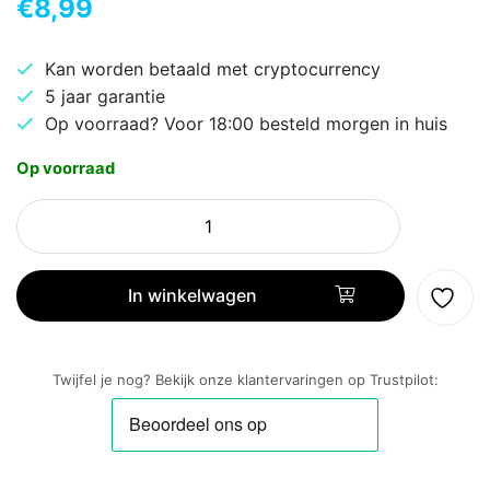
€
8,99
Kan worden betaald met cryptocurrency
5 jaar garantie
Op voorraad? Voor 18:00 besteld morgen in huis
Op voorraad
ACT
AK3944
HDMI
kabel
In winkelwagen
2
m
HDMI
Twijfel je nog? Bekijk onze klantervaringen op Trustpilot:
Type
A
(Standaard)
Zwart