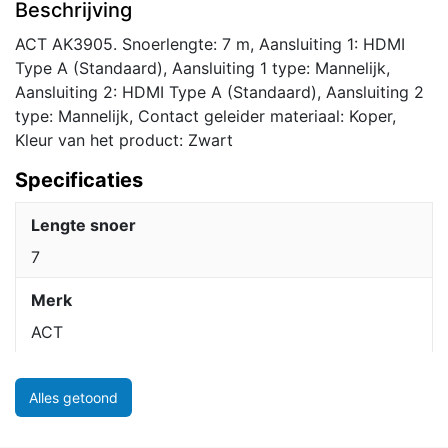
Beschrijving
naar
Type
ACT AK3905. Snoerlengte: 7 m, Aansluiting 1: HDMI
A
Type A (Standaard), Aansluiting 1 type: Mannelijk,
|
Aansluiting 2: HDMI Type A (Standaard), Aansluiting 2
Zwart
type: Mannelijk, Contact geleider materiaal: Koper,
aantal
Kleur van het product: Zwart
Specificaties
Lengte snoer
7
Merk
ACT
Alles getoond