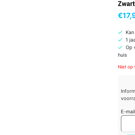
Zwart
€
17,
Kan
1 ja
Op 
huis
Niet op 
Infor
voorra
E-mai