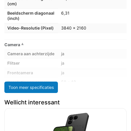
(cm)
Beeldscherm diagonaal
6,31
(inch)
Video-Resolutie (Pixel)
3840 x 2160
Camera
Camera aan achterzijde
ja
Flitser
ja
Frontcamera
ja
Resolutie van camera
50 + 13
Toon meer specificaties
aan achterzijde (milj.
Pix.)
Wellicht interessant
Resolutie van camera
32
voorzijde ( milj. pixels)
Video opname
ja