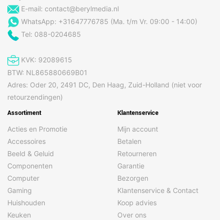
E-mail:
contact@berylmedia.nl
Type geheugenkaart
microSD
WhatsApp: +31647776785 (Ma. t/m Vr. 09:00 - 14:00)
Tel: 088-0204685
Processor
Frequentie (GHz)
1x 2,5 + 3x 2,4 + 4x 1,8
KVK: 92089615
BTW: NL865880669B01
NPU (AI-acceleratie)
ja
Adres: Oder 20, 2491 DC, Den Haag, Zuid-Holland (niet voor
Processor betekenis
Qualcomm Snapdragon 7s Gen
retourzendingen)
3
Assortiment
Klantenservice
Processorkern
8 (Octa Core)
Acties en Promotie
Mijn account
Accessoires
Betalen
Energie
Beeld & Geluid
Retourneren
Aantal uren
53:52
Componenten
Garantie
batterijduur per cyclus
(u:min)
Computer
Bezorgen
Gaming
Klantenservice & Contact
Capaciteit ( mAh)
4415
Huishouden
Koop advies
Energieverbruiksklasse
A
Keuken
Over ons