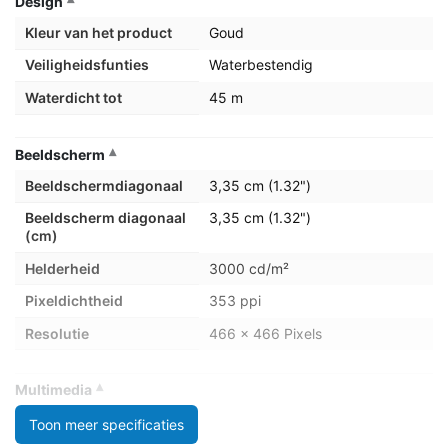
Design
Kleur van het product
Goud
Veiligheidsfunties
Waterbestendig
Waterdicht tot
45 m
Beeldscherm
Beeldschermdiagonaal
3,35 cm (1.32")
Beeldscherm diagonaal
3,35 cm (1.32")
(cm)
Helderheid
3000 cd/m²
Pixeldichtheid
353 ppi
Resolutie
466 x 466 Pixels
Multimedia
Ingebouwde
Ja
Toon meer specificaties
luidsprekers