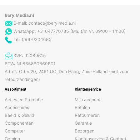
Berichten
BerylMedia.nl
E-mail:
contact@berylmedia.nl
SMS
Ja
WhatsApp: +31647776785 (Ma. t/m Vr. 09:00 - 14:00)
Tel: 088-0204685
Navigatie
GPS
Ja
KVK: 92089615
BTW: NL865880669B01
Netwerk
Adres: Oder 20, 2491 DC, Den Haag, Zuid-Holland (niet voor
retourzendingen)
Bluetooth
Ja
Assortiment
Klantenservice
Bluetooth-versie
5.2
Acties en Promotie
Mijn account
Near Field
Ja
Communication (NFC)
Accessoires
Betalen
Beeld & Geluid
Retourneren
NFC
Ja
Componenten
Garantie
Wi-Fi-standaarden
802.11b, 802.11g, Wi-Fi 4
Computer
Bezorgen
(802.11n)
Gaming
Klantenservice & Contact