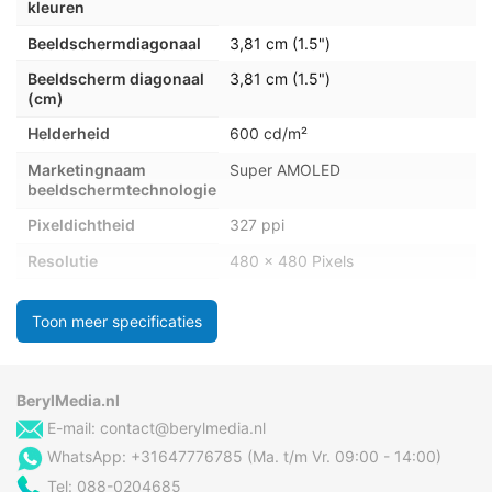
kleuren
Beeldschermdiagonaal
3,81 cm (1.5")
Beeldscherm diagonaal
3,81 cm (1.5")
(cm)
Helderheid
600 cd/m²
Marketingnaam
Super AMOLED
beeldschermtechnologie
Pixeldichtheid
327 ppi
Resolutie
480 x 480 Pixels
Toon meer specificaties
Multimedia
Ingebouwde
Ja
luidsprekers
BerylMedia.nl
Ondersteund
3GA, AAC, AMR, AWB, M4A,
E-mail:
contact@berylmedia.nl
audioformaat
MP3, OGA, OGG, WAV
WhatsApp: +31647776785 (Ma. t/m Vr. 09:00 - 14:00)
Tel: 088-0204685