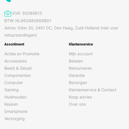
Navigatie
BeiDou
Ja
KVK: 92089615
Galileo
Ja
BTW: NL865880669B01
Adres: Oder 20, 2491 DC, Den Haag, Zuid-Holland (niet voor
GLONASS
Ja
retourzendingen)
GPS
Ja
Assortiment
Klantenservice
Acties en Promotie
Mijn account
Netwerk
Accessoires
Betalen
3G bands ondersteund
850,900,1900,2100 MHz
Beeld & Geluid
Retourneren
3G standaarden
UMTS, WCDMA
Componenten
Garantie
4G frequentie
600,700,800,850,900,1800,1900,2
Computer
Bezorgen
ondersteund
MHz
Gaming
Klantenservice & Contact
4G standaard
LTE-TDD & LTE-FDD
Huishouden
Koop advies
Keuken
Over ons
Bluetooth
Ja
Smartphone
Bluetooth-versie
5.3
Verzorging
Generatie mobiel
4G