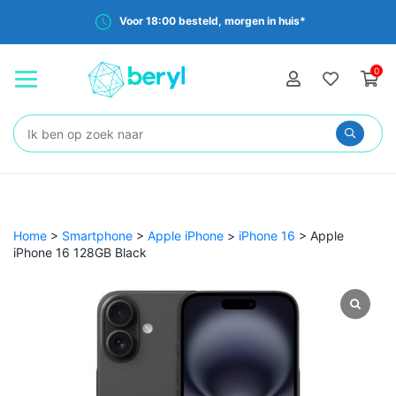
Voor 18:00 besteld, morgen in huis*
0
Zoeken:
Home
>
Smartphone
>
Apple iPhone
>
iPhone 16
>
Apple
iPhone 16 128GB Black