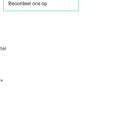
rine
tel
 x