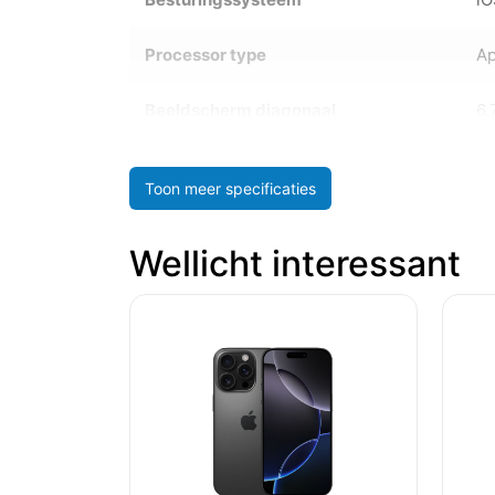
Processor type
Ap
Beeldscherm diagonaal
6.
Toon meer specificaties
Wellicht interessant