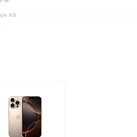
ple A18
7"