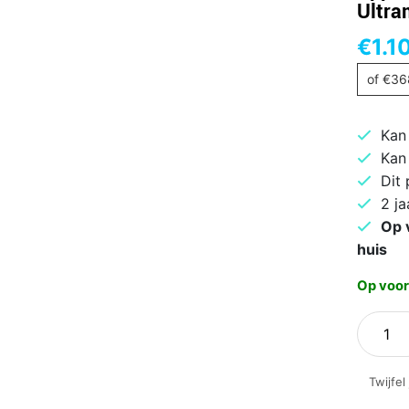
Ultra
€
1.1
of
€
36
Kan
Kan
Dit
2 ja
Op 
huis
Op voor
Apple
iPhone
16
Twijfel
Plus
128GB