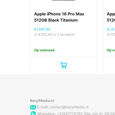
Apple iPhone 16 Pro Max
App
512GB Black Titanium
512
€
1.687,99
€
1.6
of
€
562,66
in 3 termijnen
of
€
Op voorraad
Op v
BerylMedia.nl
E-mail:
contact@berylmedia.nl
WhatsApp: +31647776785 (Ma. t/m Vr. 09:00