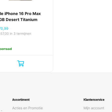
le iPhone 16 Pro Max
GB Desert Titanium
70,99
557,00
in 3 termijnen
oorraad
Assortiment
Klantenservice
Acties en Promotie
Mijn account
 -