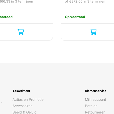
366,33
in 3 termijnen
of
€
372,66
in 3 termijnen
oorraad
Op voorraad
Assortiment
Klantenservice
Acties en Promotie
Mijn account
 -
Accessoires
Betalen
Beeld & Geluid
Retourneren