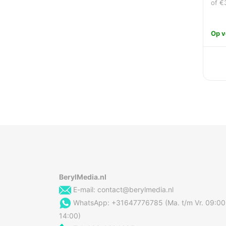
of
€
Op v
BerylMedia.nl
E-mail:
contact@berylmedia.nl
WhatsApp: +31647776785 (Ma. t/m Vr. 09:00
14:00)