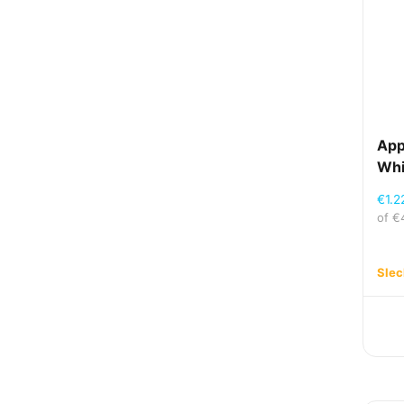
App
Whi
€
1.2
of
€
Slec