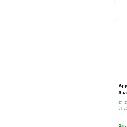
App
Spa
€
1.
of
€
Op v