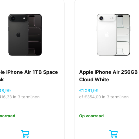
le iPhone Air 1TB Space
Apple iPhone Air 256GB
ck
Cloud White
48,99
€
1.061,99
416,33
in 3 termijnen
of
€
354,00
in 3 termijnen
oorraad
Op voorraad