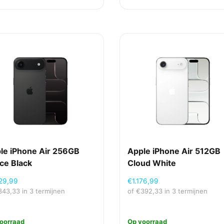
le iPhone Air 256GB
Apple iPhone Air 512GB
ce Black
Cloud White
029,99
€
1.176,99
343,33
in 3 termijnen
of
€
392,33
in 3 termijnen
oorraad
Op voorraad