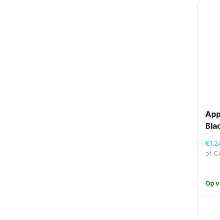
App
Bla
€
1.2
of
€
Op v