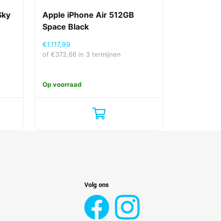
Sky
Apple iPhone Air 512GB
Space Black
€
1.117,99
of
€
372,66
in 3 termijnen
Op voorraad
Volg ons