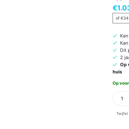
€
1.0
of
€
34
Kan
Kan
Dit
2 ja
Op 
huis
Op voor
Apple
iPhone
Air
Twijfel
256GB
Sky
Blue