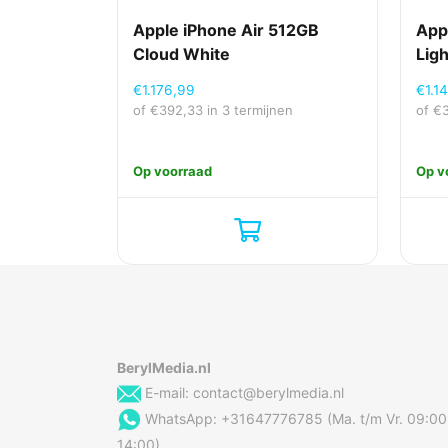
Apple iPhone Air 512GB
App
Cloud White
Ligh
€
1.176,99
€
1.1
of
€
392,33
in 3 termijnen
of
€
Op voorraad
Op v
BerylMedia.nl
E-mail:
contact@berylmedia.nl
WhatsApp: +31647776785 (Ma. t/m Vr. 09:00
14:00)