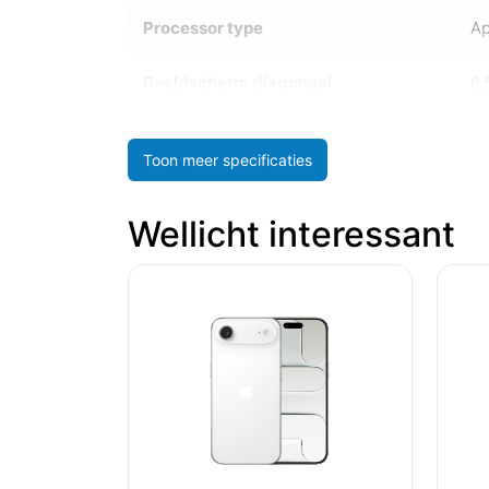
Processor type
Ap
Beeldscherm diagonaal
6.
Toon meer specificaties
Wellicht interessant