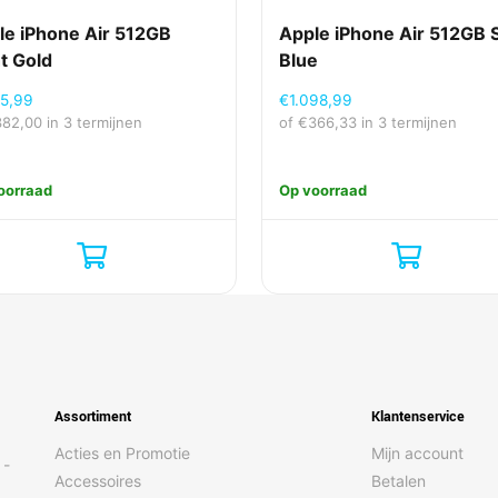
le iPhone Air 512GB
Apple iPhone Air 512GB 
t Gold
Blue
45,99
€
1.098,99
382,00
in 3 termijnen
of
€
366,33
in 3 termijnen
oorraad
Op voorraad
Assortiment
Klantenservice
Acties en Promotie
Mijn account
 -
Accessoires
Betalen