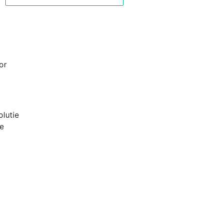
or
lutie
e