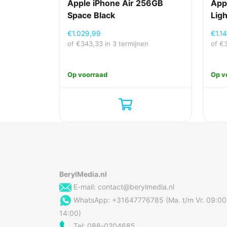
Apple iPhone Air 256GB
App
Space Black
Ligh
€
1.029,99
€
1.1
of
€
343,33
in 3 termijnen
of
€
Op voorraad
Op v
BerylMedia.nl
E-mail:
contact@berylmedia.nl
WhatsApp: +31647776785 (Ma. t/m Vr. 09:00
14:00)
Tel: 088-0204685