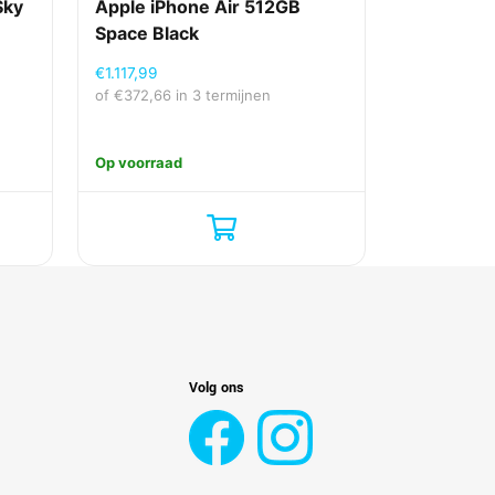
Sky
Apple iPhone Air 512GB
Space Black
€
1.117,99
of
€
372,66
in 3 termijnen
Op voorraad
Volg ons