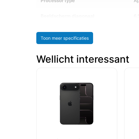
Processor type
Ap
Beeldscherm diagonaal
6.
Toon meer specificaties
Wellicht interessant