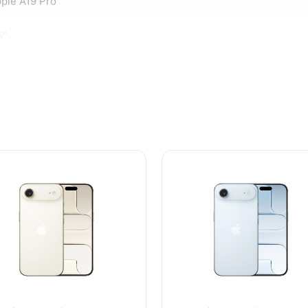
ple A19 Pro
5"