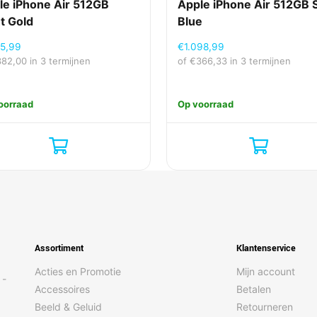
le iPhone Air 512GB
Apple iPhone Air 512GB 
t Gold
Blue
45,99
€
1.098,99
382,00
in 3 termijnen
of
€
366,33
in 3 termijnen
oorraad
Op voorraad
Assortiment
Klantenservice
Acties en Promotie
Mijn account
 -
Accessoires
Betalen
Beeld & Geluid
Retourneren