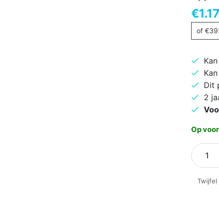
€
1.1
of
€
39
Kan
Kan
Dit
2 ja
Voo
Op voor
Apple
iPhone
Air
Twijfel
512GB
Cloud
White
aantal