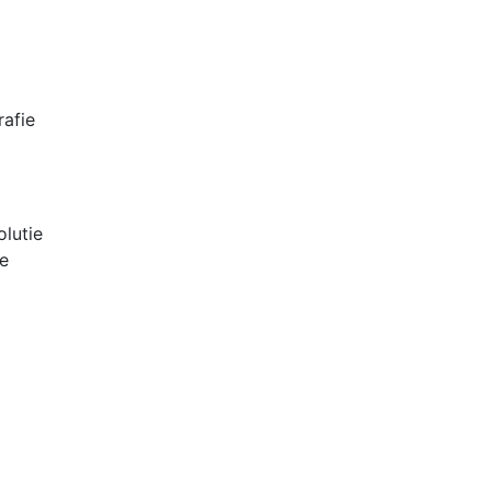
rafie
lutie
e