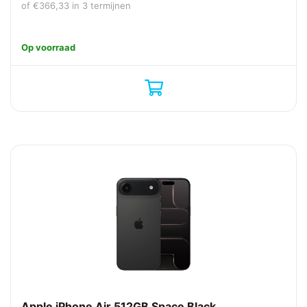
of
€
366,33
in 3 termijnen
Op voorraad
Apple iPhone Air 512GB Space Black