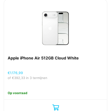
Apple iPhone Air 512GB Cloud White
€
1.176,99
of
€
392,33
in 3 termijnen
Op voorraad