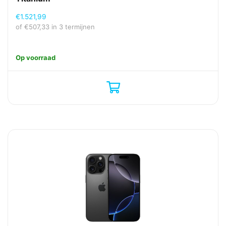
€
1.521,99
of
€
507,33
in 3 termijnen
Op voorraad