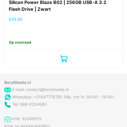
Silicon Power Blaze B02 | 256GB USB-A 3.2
Flash Drive | Zwart
€
29,99
Op voorraad
BerylMedia.nl
E-mail:
contact@berylmedia.nl
WhatsApp: +31647776785 (Ma. t/m Vr. 09:00 - 14:00)
Tel: 088-0204685
KVK: 92089615
BTW: NL865880669B01