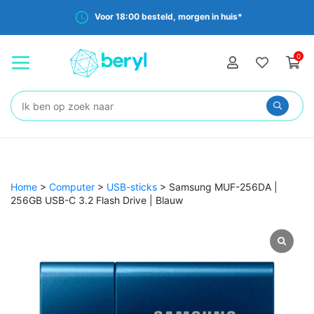
Voor 18:00 besteld, morgen in huis*
0
Zoeken:
Home
>
Computer
>
USB-sticks
>
Samsung MUF-256DA |
256GB USB-C 3.2 Flash Drive | Blauw