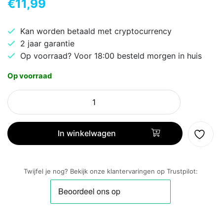
€
11,99
Kan worden betaald met cryptocurrency
2 jaar garantie
Op voorraad? Voor 18:00 besteld morgen in huis
Op voorraad
Silicon
Power
Blaze
B02
In winkelwagen
|
32GB
USB-
Twijfel je nog? Bekijk onze klantervaringen op Trustpilot:
A
3.2
Flash
Drive