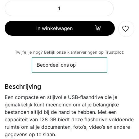
Samsung
MUF-
128BE
USB
In winkelwagen
flash
drive
128
Twijfel je nog? Bekijk onze klantervaringen op Trustpilot:
GB
USB
Type-
A
Beschrijving
3.2
Gen
Een compacte en stijlvolle USB-flashdrive die je
1
gemakkelijk kunt meenemen om al je belangrijke
(3.1
bestanden altijd bij de hand te hebben. Met een
Gen
capaciteit van 128 GB biedt deze flashdrive voldoende
1)
ruimte om al je documenten, foto’s, video’s en andere
Zwart,
gegevens op te slaan.
Grijs