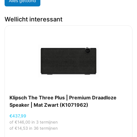
Alles getoond
Wellicht interessant
Klipsch The Three Plus | Premium Draadloze
Speaker | Mat Zwart (K1071962)
€
437,99
of
€
146,00
in 3 termijnen
of
€
14,53
in 36 termijnen