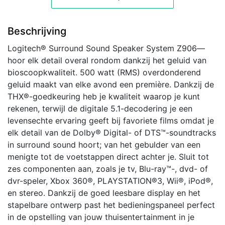
Beschrijving
Logitech® Surround Sound Speaker System Z906—
hoor elk detail overal rondom dankzij het geluid van
bioscoopkwaliteit. 500 watt (RMS) overdonderend
geluid maakt van elke avond een première. Dankzij de
THX®-goedkeuring heb je kwaliteit waarop je kunt
rekenen, terwijl de digitale 5.1-decodering je een
levensechte ervaring geeft bij favoriete films omdat je
elk detail van de Dolby® Digital- of DTS™-soundtracks
in surround sound hoort; van het gebulder van een
menigte tot de voetstappen direct achter je. Sluit tot
zes componenten aan, zoals je tv, Blu-ray™-, dvd- of
dvr-speler, Xbox 360®, PLAYSTATION®3, Wii®, iPod®,
en stereo. Dankzij de goed leesbare display en het
stapelbare ontwerp past het bedieningspaneel perfect
in de opstelling van jouw thuisentertainment in je