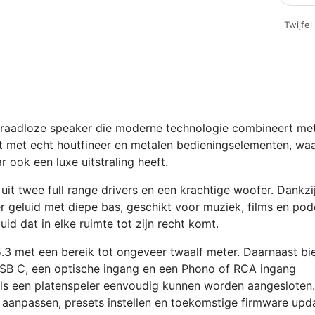
Three
Twijfel
Plus
|
Premiu
Draadl
Speake
|
 draadloze speaker die moderne technologie combineert me
Mat
kt met echt houtfineer en metalen bedieningselementen, wa
Zwart
r ook een luxe uitstraling heeft.
(K1071
aantal
it twee full range drivers en een krachtige woofer. Dankzij
r geluid met diepe bas, geschikt voor muziek, films en pod
uid dat in elke ruimte tot zijn recht komt.
.3 met een bereik tot ongeveer twaalf meter. Daarnaast bi
 USB C, een optische ingang en een Phono of RCA ingang
ls een platenspeler eenvoudig kunnen worden aangesloten.
 aanpassen, presets instellen en toekomstige firmware upd