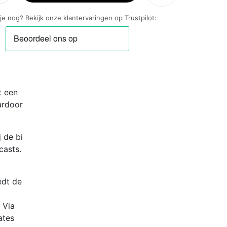
 je nog? Bekijk onze klantervaringen op Trustpilot:
m
oze
r
t een
ardoor
962)
 de bi
casts.
edt de
 Via
ates