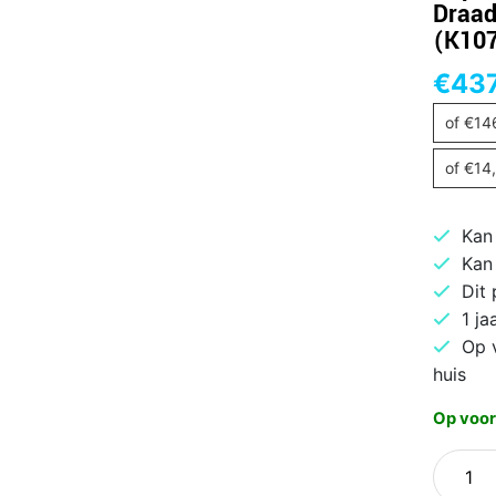
Draad
(K10
€
437
of
€
14
of
€
14
Kan
Kan
Dit
1 ja
Op 
huis
Op voor
Klipsch
The