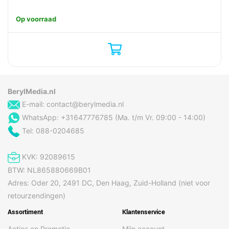
Op voorraad
BerylMedia.nl
E-mail:
contact@berylmedia.nl
WhatsApp: +31647776785 (Ma. t/m Vr. 09:00 - 14:00)
Tel: 088-0204685
KVK: 92089615
BTW: NL865880669B01
Adres: Oder 20, 2491 DC, Den Haag, Zuid-Holland (niet voor
retourzendingen)
Assortiment
Klantenservice
Acties en Promotie
Mijn account