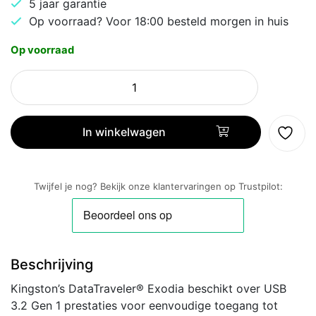
5 jaar garantie
Op voorraad? Voor 18:00 besteld morgen in huis
Op voorraad
Kingston
DataTraveler
Exodia
|
In winkelwagen
256GB
USB-
A
Twijfel je nog? Bekijk onze klantervaringen op Trustpilot:
3.2
Flash
Drive
|
Beschrijving
Zwart
aantal
Kingston’s DataTraveler® Exodia beschikt over USB
3.2 Gen 1 prestaties voor eenvoudige toegang tot