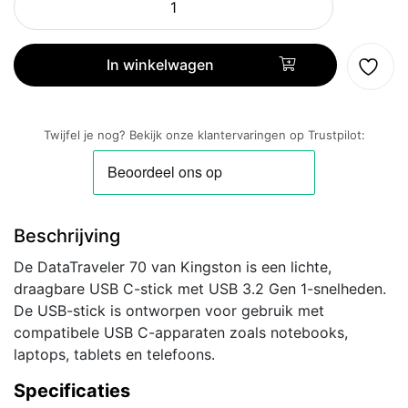
DataTraveler
70
|
In winkelwagen
64GB
USB-
C
Twijfel je nog? Bekijk onze klantervaringen op Trustpilot:
3.2
Flash
Drive
|
Beschrijving
Zwart
aantal
De DataTraveler 70 van Kingston is een lichte,
draagbare USB C-stick met USB 3.2 Gen 1-snelheden.
De USB-stick is ontworpen voor gebruik met
compatibele USB C-apparaten zoals notebooks,
laptops, tablets en telefoons.
Specificaties