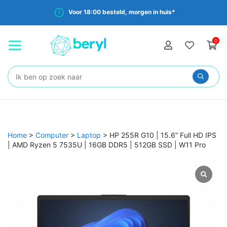
Voor 18:00 besteld, morgen in huis*
0
Zoeken:
Home
>
Computer
>
Laptop
>
HP 255R G10 | 15.6” Full HD IPS
| AMD Ryzen 5 7535U | 16GB DDR5 | 512GB SSD | W11 Pro