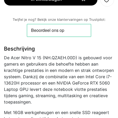
15.6''
Full
HD
Twijfel je nog? Bekijk onze klantervaringen op Trustpilot:
IPS
|
Intel
Core
Beschrijving
i7-
13620H
De Acer Nitro V 15 (NH.QZAEH.00D) is gebouwd voor
|
gamers en gebruikers die behoefte hebben aan
RTX5060
krachtige prestaties in een modern en strak ontworpen
|
systeem. Dankzij de combinatie van een Intel Core i7-
16GB
13620H processor en een NVIDIA GeForce RTX 5060
RAM
Laptop GPU levert deze notebook vlotte prestaties
|
tijdens gaming, streaming, multitasking en creatieve
512GB
toepassingen.
SSD
|
Met 16GB werkgeheugen en een snelle SSD reageert
W11