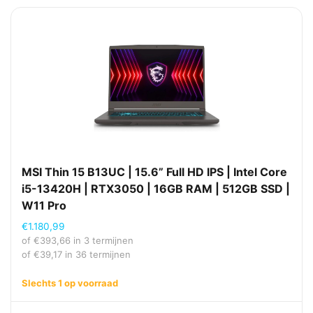
MSI Thin 15 B13UC | 15.6” Full HD IPS | Intel Core
i5-13420H | RTX3050 | 16GB RAM | 512GB SSD |
W11 Pro
€
1.180,99
of
€
393,66
in 3 termijnen
of
€
39,17
in 36 termijnen
Slechts 1 op voorraad