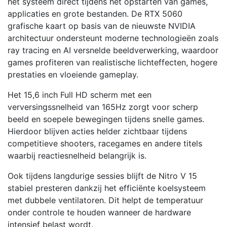
het systeem direct tijdens het opstarten van games,
Home
applicaties en grote bestanden. De RTX 5060
|
grafische kaart op basis van de nieuwste NVIDIA
165Hz
architectuur ondersteunt moderne technologieën zoals
aantal
ray tracing en AI versnelde beeldverwerking, waardoor
games profiteren van realistische lichteffecten, hogere
prestaties en vloeiende gameplay.
Het 15,6 inch Full HD scherm met een
verversingssnelheid van 165Hz zorgt voor scherp
beeld en soepele bewegingen tijdens snelle games.
Hierdoor blijven acties helder zichtbaar tijdens
competitieve shooters, racegames en andere titels
waarbij reactiesnelheid belangrijk is.
Ook tijdens langdurige sessies blijft de Nitro V 15
stabiel presteren dankzij het efficiënte koelsysteem
met dubbele ventilatoren. Dit helpt de temperatuur
onder controle te houden wanneer de hardware
intensief belast wordt.