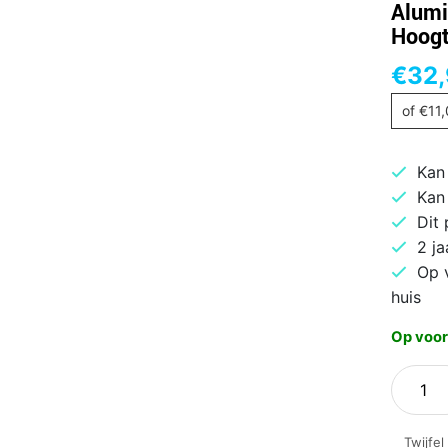
Alumi
Hoogt
€
32
of
€
11
Kan
Kan
Dit
2 ja
Op 
huis
Op voor
ACT
Laptop
15.6"
Twijfel
|