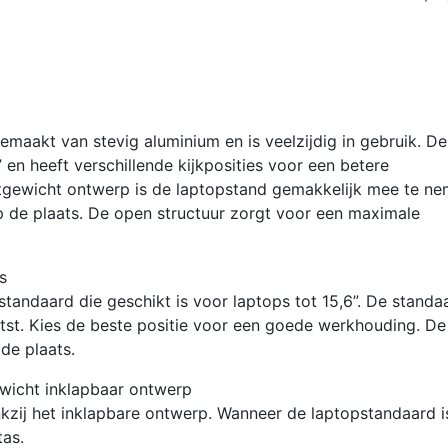
Alumin
|
Inklapb
|
Traploo
maakt van stevig aluminium en is veelzijdig in gebruik. De
in
 en heeft verschillende kijkposities voor een betere
Hoogte
tgewicht ontwerp is de laptopstand gemakkelijk mee te ne
Verstel
p de plaats. De open structuur zorgt voor een maximale
aantal
s
tandaard die geschikt is voor laptops tot 15,6”. De standa
atst. Kies de beste positie voor een goede werkhouding. De
de plaats.
wicht inklapbaar ontwerp
ij het inklapbare ontwerp. Wanneer de laptopstandaard i
as.