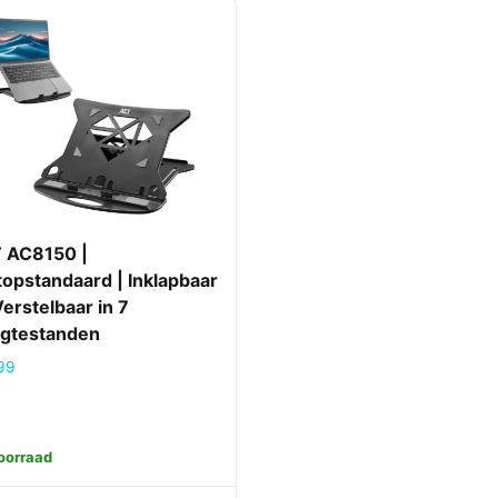
 AC8150 |
topstandaard | Inklapbaar
erstelbaar in 7
gtestanden
99
oorraad