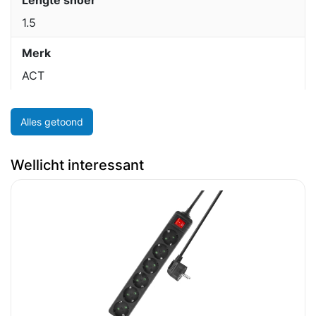
Lengte snoer
1.5
Merk
ACT
Alles getoond
Wellicht interessant