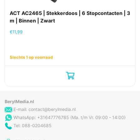
ACT AC2465 | Stekkerdoos | 6 Stopcontacten | 3
m | Binnen | Zwart
€
11,99
Slechts 1 op voorraad
BerylMedia.nl
E-mail:
contact@berylmedia.nl
WhatsApp: +31647776785 (Ma. t/m Vr. 09:00 - 14:00)
Tel: 088-0204685