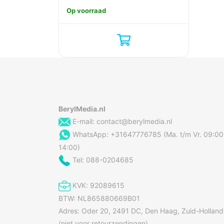
Op voorraad
BerylMedia.nl
E-mail:
contact@berylmedia.nl
WhatsApp: +31647776785 (Ma. t/m Vr. 09:00
14:00)
Tel: 088-0204685
KVK: 92089615
BTW: NL865880669B01
Adres: Oder 20, 2491 DC, Den Haag, Zuid-Holland
(niet voor retourzendingen)