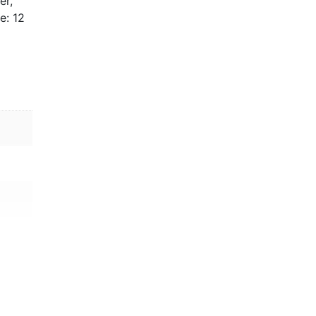
er,
e: 12