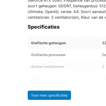
GeForce RTX 5090, Frequentie van processo
soort geheugen: GDDR7, Geheugenbus: 512 B
Ultimate, OpenGL versie: 4.6. Soort aansluit
ventilatoren: 3 ventilator(en), Kleur van de v
Specificaties
Grafische geheugen
3
Grafische processor
Ge
Aantal ventilatoren
3
Merk
Zo
Toon meer specificaties