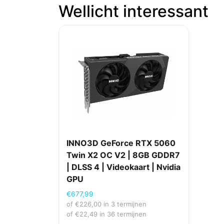
Wellicht interessant
INNO3D GeForce RTX 5060
Twin X2 OC V2 | 8GB GDDR7
| DLSS 4 | Videokaart | Nvidia
GPU
€
677,99
of
€
226,00
in 3 termijnen
of
€
22,49
in 36 termijnen