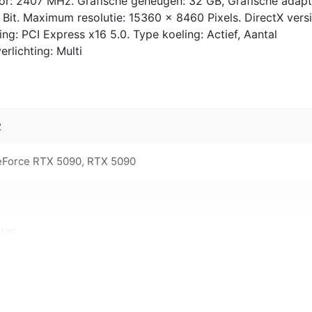
r: 2407 MHz. Grafische geheugen: 32 GB, Grafische adapt
it. Maximum resolutie: 15360 x 8460 Pixels. DirectX versi
ing: PCI Express x16 5.0. Type koeling: Actief, Aantal
erlichting: Multi
2
Force RTX 5090, RTX 5090
tac