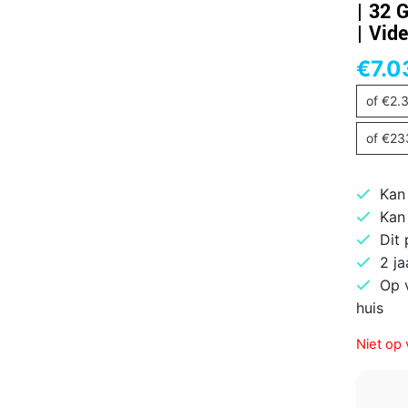
| 32 
| Vid
€
7.0
of
€
2.
of
€
23
Kan
Kan
Dit
2 ja
Op 
huis
Niet op 