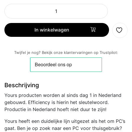
YOURS
RED
|
Intel
In winkelwagen
Core
i5-
14400
Twijfel je nog? Bekijk onze klantervaringen op Trustpilot:
|
16GB
|
1TB
Beschrijving
|
HDMI
Yours producten worden al sinds dag 1 in Nederland
|
gebouwd. Efficiency is hierin het sleutelwoord.
W11
Productie in Nederland hoeft niet duur te zijn!
Professional
|
Yours heeft een duidelijke lijn uitgezet als het om PC’s
Small
gaat. Ben je op zoek naar een PC voor thuisgebruik?