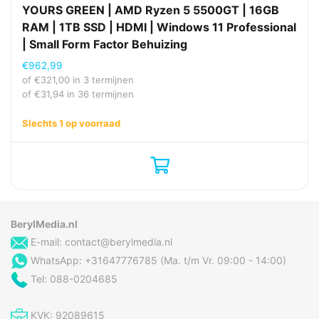
YOURS GREEN | AMD Ryzen 5 5500GT | 16GB
RAM | 1TB SSD | HDMI | Windows 11 Professional
| Small Form Factor Behuizing
€
962,99
of
€
321,00
in 3 termijnen
of
€
31,94
in 36 termijnen
Slechts 1 op voorraad
BerylMedia.nl
E-mail:
contact@berylmedia.nl
WhatsApp: +31647776785 (Ma. t/m Vr. 09:00 - 14:00)
Tel: 088-0204685
KVK: 92089615