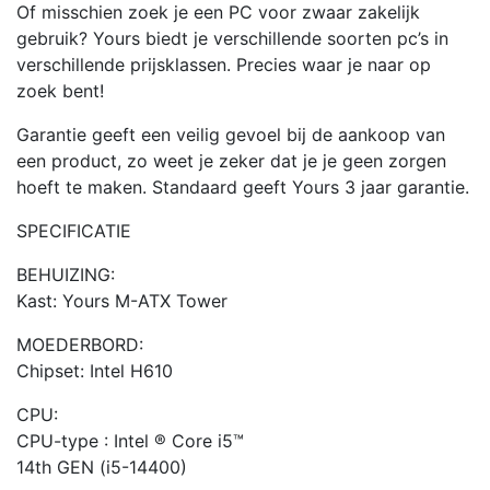
Form
Of misschien zoek je een PC voor zwaar zakelijk
Factor
gebruik? Yours biedt je verschillende soorten pc’s in
Behuzing
verschillende prijsklassen. Precies waar je naar op
aantal
zoek bent!
Garantie geeft een veilig gevoel bij de aankoop van
een product, zo weet je zeker dat je je geen zorgen
hoeft te maken. Standaard geeft Yours 3 jaar garantie.
SPECIFICATIE
BEHUIZING:
Kast: Yours M-ATX Tower
MOEDERBORD:
Chipset: Intel H610
CPU:
CPU-type : Intel ® Core i5™
14th GEN (i5-14400)