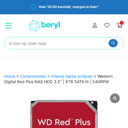
Voor 18:00 besteld, morgen in huis*
0
Zoeken:
Home
>
Componenten
>
Interne harde schijven
>
Western
Digital Red Plus NAS HDD 3.5″ | 6TB SATA III | 540RPM