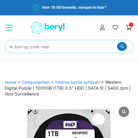
Voor 18:00 besteld, morgen in huis*
0
Zoeken:
Home
>
Componenten
>
Interne harde schijven
>
Western
Digital Purple | 1000GB (1TB) 3.5″ HDD | SATA III | 5400 rpm |
Voor Surveillance